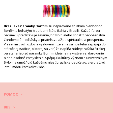
Balík obsahuje: 1 x Stužky (Neobsahuje ďalšie doplnky)
HS CODE: 5806.32.1070
SKU: 19550000073
EAN: Veľkosť jedinečná (7899818109967)
Odkaz na dodávateľa: LOT MIX-COLORS H
Váha: 5g / 0.01lb / 0.18oz
Brazílske náramky Bonfim
sú inšpirované stužkami Senhor do
Retušované fotky
Bonfim a bohatými tradíciami štátu Bahia v Brazílii. Každá farba
Pokyny týkajúce sa prania a
náramku predstavuje želanie, božstvo alebo cnosť z náboženstva
starostlivosti
Candomblé – od lásky a priateľstva až po spiritualitu a prosperitu.
Viazaním troch uzlov a vyslovením želania sa nositelia zapájajú do
Pokyny týkajúce sa starostlivosti: Bonfim Lot Of 8
stáročnej tradície, o ktorej sa verí, že napĺňa nádeje. Vďaka širokej
Bonfim Mixed Color
palete farieb sú náramky Bonfim ideálne na vrstvenie, darovanie
Pred plávaním si šperky zložte a vložte do osobitného puzdra.
alebo osobné zamyslenie. Spájajú kultúrny význam s univerzálnym
štýlom a umožňujú každému niesť brazílske dedičstvo, vieru a živú
Po nosení šperky vytrite vlhkou, čistou a jemnou handričkou.
letnú módu kamkoľvek ide.
Uchovávajte ich v osobitnom puzdre so samostatnými priehradkami,
ideálne podšitými.
Video
Prehrať video Stužky Lot Of 8 Bonfim Mixed Color
POMOC
Bonfim
BBS