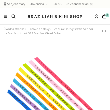
Spojené štáty
Slovenčina
USD $
Zoznam želaní (
0
)
0
Úvodná stránka
Plážové doplnky
Brazílske stužky šťastia Senhor
de Bonfirm
Lot Of 8 Bonfim Mixed Color