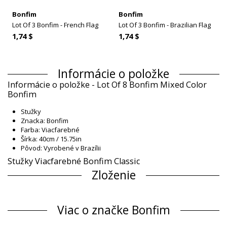
Bonfim
Bonfim
Lot Of 3 Bonfim - French Flag
Lot Of 3 Bonfim - Brazilian Flag
1,74 $
1,74 $
Informácie o položke
Informácie o položke - Lot Of 8 Bonfim Mixed Color
Bonfim
Stužky
Znacka: Bonfim
Farba: Viacfarebné
Šírka: 40cm / 15.75in
Pôvod: Vyrobené v Brazílii
Stužky Viacfarebné Bonfim Classic
Zloženie
Zloženie: 100% Polyester
Informácie o produkte
Viac o značke Bonfim
Oddelenie: Unisex, Stužky