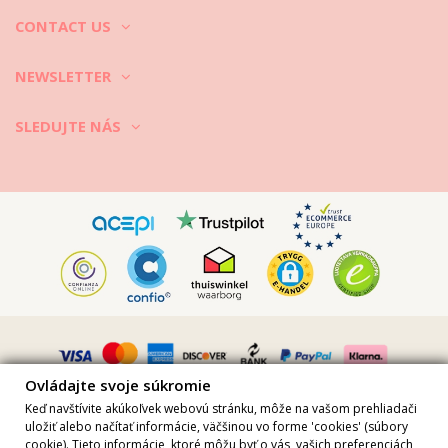
CONTACT US
NEWSLETTER
SLEDUJTE NÁS
Vimeo ID: 315847482
Ovládajte svoje súkromie
Keď navštívite akúkoľvek webovú stránku, môže na vašom prehliadači
uložiť alebo načítať informácie, väčšinou vo forme 'cookies' (súbory
cookie). Tieto informácie, ktoré môžu byť o vás, vašich preferenciách