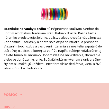
Balík obsahuje: 1 x Stužky (Neobsahuje ďalšie doplnky)
HS CODE: 5806.32.1070
SKU: 19550000072
EAN: Veľkosť jedinečná (7899818109912)
Odkaz na dodávateľa: LOF OF H-13-LARANJA NORMAL
Váha: 10g / 0.02lb / 0.35oz
Brazílske náramky Bonfim
sú inšpirované stužkami Senhor do
Retušované fotky
Bonfim a bohatými tradíciami štátu Bahia v Brazílii. Každá farba
Pokyny týkajúce sa prania a
náramku predstavuje želanie, božstvo alebo cnosť z náboženstva
starostlivosti
Candomblé – od lásky a priateľstva až po spiritualitu a prosperitu.
Viazaním troch uzlov a vyslovením želania sa nositelia zapájajú do
Pokyny týkajúce sa starostlivosti: Bonfim Lot Of 10
stáročnej tradície, o ktorej sa verí, že napĺňa nádeje. Vďaka širokej
Bonfim - Laranja
palete farieb sú náramky Bonfim ideálne na vrstvenie, darovanie
Pred plávaním si šperky zložte a vložte do osobitného puzdra.
alebo osobné zamyslenie. Spájajú kultúrny význam s univerzálnym
štýlom a umožňujú každému niesť brazílske dedičstvo, vieru a živú
Po nosení šperky vytrite vlhkou, čistou a jemnou handričkou.
letnú módu kamkoľvek ide.
Uchovávajte ich v osobitnom puzdre so samostatnými priehradkami,
ideálne podšitými.
Video
Prehrať video Stužky Lot Of 10 Bonfim - Laranja
POMOC
Bonfim
BBS