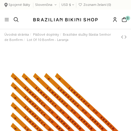
Spojené štáty
Slovenčina
USD $
Zoznam želaní (
0
)
0
Úvodná stránka
Plážové doplnky
Brazílske stužky šťastia Senhor
de Bonfirm
Lot Of 10 Bonfim - Laranja