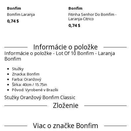
Bonfim
Bonfim
Bomfim Laranja
Fitinha Senhor Do Bomfim -
Laranja-Citrico
0,74 $
0,74 $
Informácie o položke
Informácie o položke - Lot Of 10 Bonfim - Laranja
Bonfim
Stužky
Znacka: Bonfim
Farba: Oranžový
Šírka: 40cm / 15.75in
Pôvod: Vyrobené v Brazílii
Stužky Oranžový Bonfim Classic
Zloženie
Zloženie: 100% Polyester
Informácie o produkte
Viac o značke Bonfim
Oddelenie: Unisex, Stužky