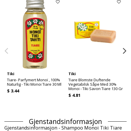
Tiki
Tiki
Tiare- Parfymert Monoï , 100%
Tiare Blomste Duftende
Naturlig - Tiki Monoi Tiare 30 Ml
Vegetabilsk Såpe Med 30%
Monoi - Tiki Savon Tiare 130 Gr
$ 3.44
T
$ 4.81
Gjenstandsinformasjon
Gjenstandsinformasjon - Shampoo Monoi Tiki Tiare