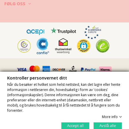
FØLG OSS
Kontroller personvernet ditt
Når du besøker et hvilket som helst nettsted, kan det lagre eller hente
informasjon i nettleseren din, hovedsakelig i form av 'cookies'
(informasjonskapsler). Denne informasjonen kan være om deg, dine
preferanser eller din internett-enhet (datamaskin, nettbrett eller
Alle priser inkluderer mva · MVA-nummer FR36509778270 · Alle
mobil), og brukes hovedsakelig til å få nettstedet til å fungere som du
rettigheter reservert ©2023 Brazilian Bikini Shop
forventer.
Site protected by reCAPTCHA.
Privacy
-
Terms
More info
Legg i kurv
Kontroller personvernet ditt
Accept all
Avslå alle