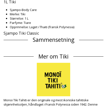
1L Tiki
Sjampo-Body Care
Merke: Tiki
Størrelse: 1 L
Parfyme: Tiare
Opprinnelse: Laget i Thaiti (fransk Polynesia)
Sjampo Tiki Classic
Sammensetning
Sammensetning: 0.5% Monoï de Tahiti Appellation of Origin
(AO). Aqua, Sodium laureth sulfate, Cocamidopropyl betaine,
Mer om Tiki
Propylene glycol 5-bromo-5-nitro-1,3-dioxane, Cocos nucifera
oil, Gardenia taitensis flower extract, Parfum (Fragrance),
Tocopherol (Vitamin E), Amyl ci
UV Protection: SPF 6
Produkt informasjon
Avdeling: Unisex, Sjampo
Pakken inneholder: 1 x Sjampo (Annet tilbehør er ikke
inkludert)
HS CODE: 330499
SKU: 198207
Monoi Tiki Tahiti er den originale og mest ikoniske tahitiske
EAN: Størrelse unik (7899650002075)
skjønnhetsoljen, håndlaget i Fransk Polynesia siden 1942. Denne