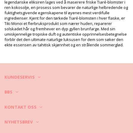
Leverandør referanse: 1ST1
legendariske eliksiren lages ved å maserere friske Tiaré-blomster i
Vekt: 1200g / 2.64lb / 42.33oz
ren kokosolje, en prosess som bevarer de naturlige helbredende og
Retusjerte foto
fuktighetsgivende egenskapene til øyenes mest verdifulle
ingredienser. Kjent for den tørkede Tiaré-blomsten i hver flaske, er
Vask & ivaretagelses
Tiki Monoi et flerbruksprodukt som nærer huden, reparerer
instruksjoner
solskadet hår og fremhever en dyp gyllen brunfarge. Med sin
Ivaretagelses instrusjoner for: Tiki Shampoo Monoi
umiskjennelige tropiske duft og autentiske opprinnelsesbetegnelse
Tiki Tiare 1L
forblir det den ultimate naturlige luksusen for dem som søker den
ekte essensen av tahitisk skjønnhet og en strålende sommerglød.
KUNDESERVIS
BBS
KONTAKT OSS
NYHETSBREV