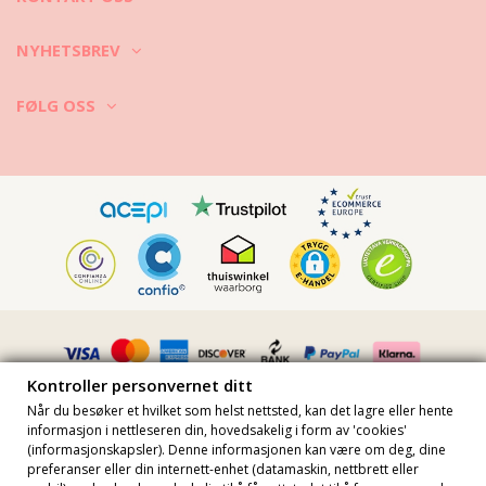
NYHETSBREV
FØLG OSS
Kontroller personvernet ditt
Når du besøker et hvilket som helst nettsted, kan det lagre eller hente
informasjon i nettleseren din, hovedsakelig i form av 'cookies'
(informasjonskapsler). Denne informasjonen kan være om deg, dine
preferanser eller din internett-enhet (datamaskin, nettbrett eller
Alle priser inkluderer mva · MVA-nummer FR36509778270 · Alle