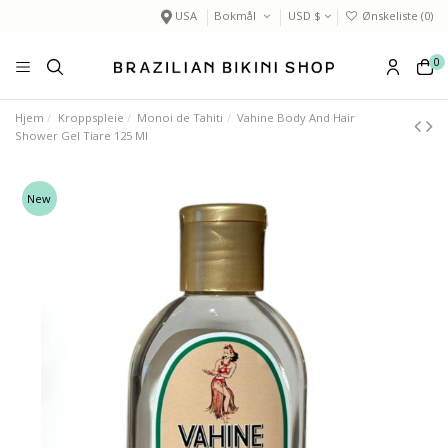
USA
Bokmål
USD $
Ønskeliste (
0
)
0
Hjem
Kroppspleie
Monoi de Tahiti
Vahine Body And Hair
Shower Gel Tiare 125 Ml
New