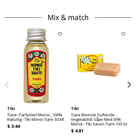
Mix & match
Tiki
Tiki
Tiare- Parfymert Monoï , 100%
Tiare Blomste Duftende
Naturlig - Tiki Monoi Tiare 30 Ml
Vegetabilsk Såpe Med 30%
Monoi - Tiki Savon Tiare 130 Gr
$ 3.44
T
$ 4.81