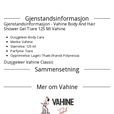
Gjenstandsinformasjon
Gjenstandsinformasjon - Vahine Body And Hair
Shower Gel Tiare 125 Ml Vahine
Dusjgeleer-Body Care
Merke: Vahine
Størrelse: 125 ml
Parfyme: Tiare
Opprinnelse: Laget i Thaiti (fransk Polynesia)
Dusjgeleer Vahine Classic
Sammensetning
Sammensetning: 0.5% Monoï de Tahiti Appellation of Origin
(AO). Aqua, Sodium laureth sulfate, Cocamidopropyl betaine,
Mer om Vahine
Propylene glycol 5-bromo-5-nitro-1,3-dioxane, Cocos nucifera
oil, Gardenia taitensis flower extract, Parfum (Fragrance),
Tocopherol (Vitamin E), Amyl ci
Produkt informasjon
Avdeling: Unisex, Dusjgeleer