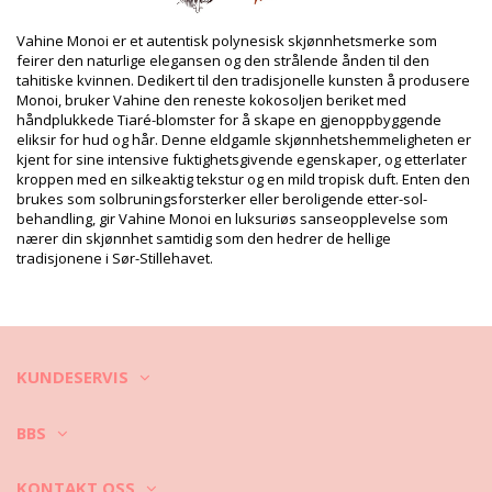
Pakken inneholder: 1 x Dusjgeleer (Annet tilbehør er ikke
inkludert)
HS CODE: 330499
Vahine Monoi er et autentisk polynesisk skjønnhetsmerke som
SKU: 2300000032
feirer den naturlige elegansen og den strålende ånden til den
EAN: Størrelse unik (3770033200285)
tahitiske kvinnen. Dedikert til den tradisjonelle kunsten å produsere
Vekt: 250g / 0.55lb / 8.82oz
Monoi, bruker Vahine den reneste kokosoljen beriket med
Retusjerte foto
håndplukkede Tiaré-blomster for å skape en gjenoppbyggende
eliksir for hud og hår. Denne eldgamle skjønnhetshemmeligheten er
Vask & ivaretagelses
kjent for sine intensive fuktighetsgivende egenskaper, og etterlater
instruksjoner
kroppen med en silkeaktig tekstur og en mild tropisk duft. Enten den
Ivaretagelses instrusjoner for: Vahine Vahine Body
brukes som solbruningsforsterker eller beroligende etter-sol-
behandling, gir Vahine Monoi en luksuriøs sanseopplevelse som
And Hair Shower Gel Tiare 125 Ml
nærer din skjønnhet samtidig som den hedrer de hellige
tradisjonene i Sør-Stillehavet.
KUNDESERVIS
BBS
KONTAKT OSS