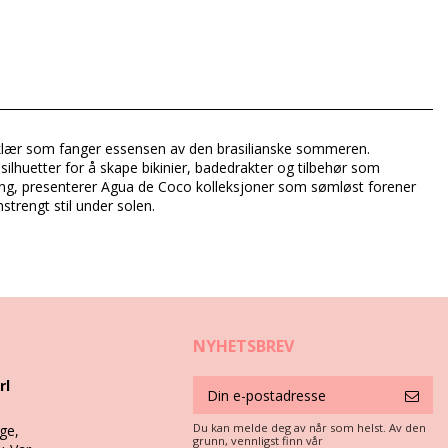
andklær som fanger essensen av den brasilianske sommeren.
silhuetter for å skape bikinier, badedrakter og tilbehør som
ærming, presenterer Agua de Coco kolleksjoner som sømløst forener
nstrengt stil under solen.
NYHETSBREV
rl
Du kan melde deg av når som helst. Av den
ge,
iale er en nødvendighet hvis du ønsker å nyte bikinien din lengre
grunn, vennligst finn vår