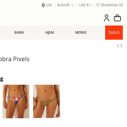
USA
Bokmål
USD $
Ønskeliste (
0
)
BARN
HJEM
MERKE
TILBUD
obra Pixels
ig