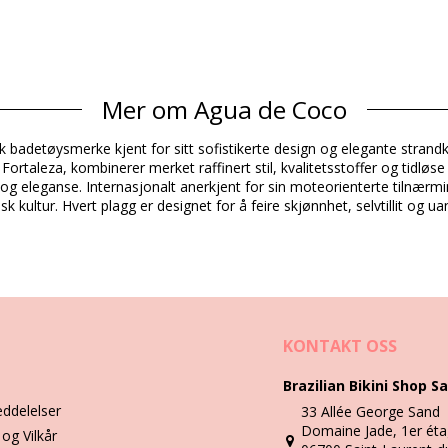
Sammensetning
Mer om Agua de Coco
nsk badetøysmerke kjent for sitt sofistikerte design og elegante str
Produkt informasjon
rtaleza, kombinerer merket raffinert stil, kvalitetsstoffer og tidløse 
and og eleganse. Internasjonalt anerkjent for sin moteorienterte tiln
k kultur. Hvert plagg er designet for å feire skjønnhet, selvtillit og ua
dert)
1786), L (7909598541793), XL (7899818101893)
KONTAKT OSS
Vask & ivaretagelses instruksjoner
Brazilian Bikini Shop Sa
Bikini Beca Cobra Pixels
eddelelser
33 Allée George Sand
Domaine Jade, 1er éta
ør det må du lære hvordan du tar godt vare på den. Et godt stoff mater
 og Vilkår