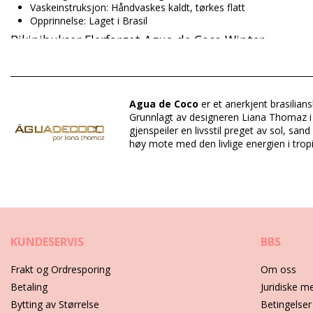
Vaskeinstruksjon: Håndvaskes kaldt, tørkes flatt
Opprinnelse: Laget i Brasil
Bikinibukser Flerfarget Agua de Coco Winter
Sammensetning: 87% Polyamide; 13% Elastane
Fôr: 82% Poliamide, 18% Elastane
Agua de Coco
er et anerkjent brasilia
Grunnlagt av designeren Liana Thomaz i Fo
gjenspeiler en livsstil preget av sol, s
Avdeling: Dame, Bikinibukser
høy mote med den livlige energien i tropis
Pakken inneholder: 1 x Bikinibukser (Annet tilbehør er ikke inklu
HS CODE: 6112.41.0010
SKU: 1981120836
EAN: XS (7899818101855), S (7909598541779), M (790959854
Leverandør referanse: C1242B1445
Vekt: 45g / 0.1lb / 1.59oz
Trykk er ikke eksakt og kan variere i hht. snitt
KUNDESERVIS
BBS
Retusjerte foto
Frakt og Ordresporing
Om oss
Ivaretagelses instrusjoner for: Agua de Coco Bottom 
Betaling
Juridiske m
Ønsker du å kunne nyte din nye bikini i et par sesonger? Hvis du gj
Bytting av Størrelse
Betingelser