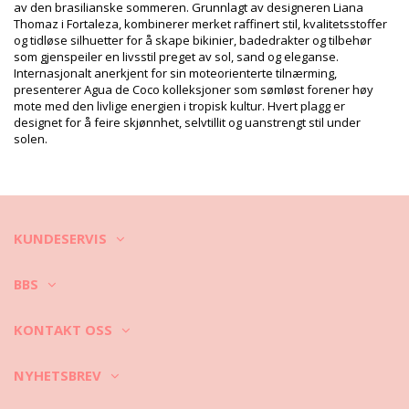
EAN: XS (7899818101756), S (7909598533804), M (7909598533811),
av den brasilianske sommeren. Grunnlagt av designeren Liana
L (7909598533828), XL (7899818101794)
Thomaz i Fortaleza, kombinerer merket raffinert stil, kvalitetsstoffer
Leverandør referanse: C1241B1524
og tidløse silhuetter for å skape bikinier, badedrakter og tilbehør
Vekt: 45g / 0.1lb / 1.59oz
som gjenspeiler en livsstil preget av sol, sand og eleganse.
Trykk er ikke eksakt og kan variere i hht. snitt
Internasjonalt anerkjent for sin moteorienterte tilnærming,
Retusjerte foto
presenterer Agua de Coco kolleksjoner som sømløst forener høy
mote med den livlige energien i tropisk kultur. Hvert plagg er
Vask & ivaretagelses
designet for å feire skjønnhet, selvtillit og uanstrengt stil under
instruksjoner
solen.
Ivaretagelses instrusjoner for: Agua de Coco Bottom
Fina Argolas Folhas
Ønsker du å kunne nyte din nye bikini i et par sesonger? Hvis du gjør
det må du lære hvordan du tar godt vare på den. Et godt stoff
materiale er en nødvendighet hvis du ønsker å nyte bikinien din
KUNDESERVIS
lengre enn 1 sommer, men hvordan får du den til å vare i noen år?
BBS
Først og fremt: Unngå rue overflater. Når du skal sitt eller ligge - gjør
KONTAKT OSS
det alltid på et håndkle. Direkte kontakt med overflater som betong,
steiner ( f. eks. basseng kanter) eller tre (fliser!) kan ganske enkelt
ødelegge det myke stoffet i bikinien din.
NYHETSBREV