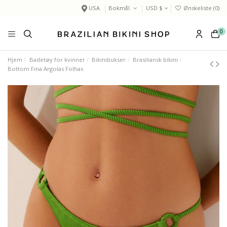
USA
Bokmål
USD $
Ønskeliste (
0
)
0
Hjem
Badetøy for kvinner
Bikinibukser
Brasiliansk bikini
Bottom Fina Argolas Folhas