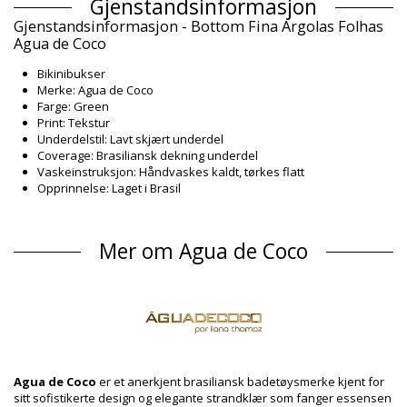
Gjenstandsinformasjon
Gjenstandsinformasjon - Bottom Fina Argolas Folhas
Agua de Coco
Bikinibukser
Merke: Agua de Coco
Farge: Green
Print: Tekstur
Underdelstil: Lavt skjært underdel
Coverage: Brasiliansk dekning underdel
Vaskeinstruksjon: Håndvaskes kaldt, tørkes flatt
Opprinnelse: Laget i Brasil
Bikinibukser Green Agua de Coco Winter
Sammensetning
Mer om Agua de Coco
Sammensetning: 87% Polyamide; 13% Elastane
Fôr: 82% Poliamide, 18% Elastane
Produkt informasjon
Avdeling: Dame, Bikinibukser
Pakken inneholder: 1 x Bikinibukser (Annet tilbehør er ikke
inkludert)
HS CODE: 6112.41.0010
Agua de Coco
er et anerkjent brasiliansk badetøysmerke kjent for
SKU: 1981120833
sitt sofistikerte design og elegante strandklær som fanger essensen