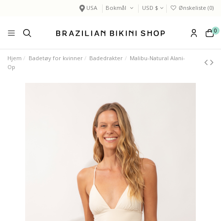
USA
Bokmål
USD $
Ønskeliste (
0
)
0
Hjem
Badetøy for kvinner
Badedrakter
Malibu-Natural Alani-
Op