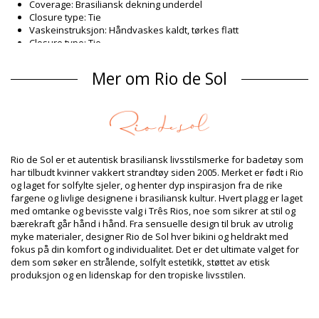
Coverage: Brasiliansk dekning underdel
Closure type: Tie
Vaskeinstruksjon: Håndvaskes kaldt, tørkes flatt
Closure type: Tie
Opprinnelse: Laget i Brasil
Badedrakter Hvit Rio de Sol SPRING
Mer om Rio de Sol
Sammensetning
Sammensetning: 84% Biodegradable Nylon (AMNI SOUL ECO),
16% Spandex (LYCRA) - OEKO-TEX - Chlorine Resistant
Fôr: 84% Biodegradable Nylon (AMNI SOUL ECO), 16% Spandex
(LYCRA) - OEKO-TEX - Chlorine Resistant
Rio de Sol er et autentisk brasiliansk livsstilsmerke for badetøy som
UV Protection: UPF 50+
har tilbudt kvinner vakkert strandtøy siden 2005. Merket er født i Rio
Produkt informasjon
og laget for solfylte sjeler, og henter dyp inspirasjon fra de rike
fargene og livlige designene i brasiliansk kultur. Hvert plagg er laget
Avdeling: Dame, Badedrakter
med omtanke og bevisste valg i Três Rios, noe som sikrer at stil og
Pakken inneholder: 1 x Badedrakter (Annet tilbehør er ikke
bærekraft går hånd i hånd. Fra sensuelle design til bruk av utrolig
inkludert)
myke materialer, designer Rio de Sol hver bikini og heldrakt med
HS CODE: 6112.41.0010
fokus på din komfort og individualitet. Det er det ultimate valget for
SKU: 1981127161
dem som søker en strålende, solfylt estetikk, støttet av etisk
EAN: XS (7899810463319), S (7899810463326), M (7899810463333),
produksjon og en lidenskap for den tropiske livsstilen.
L (7899810463340), XL (7899810463357)
Vekt: 115g / 0.25lb / 4.06oz
Retusjerte foto