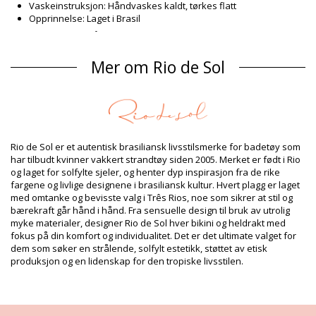
Vaskeinstruksjon: Håndvaskes kaldt, tørkes flatt
Opprinnelse: Laget i Brasil
Bikinibukser Blå Rio de Sol
Sammensetning
Mer om Rio de Sol
Sammensetning: 84% Biodegradable Nylon (AMNI SOUL ECO),
16% Spandex (LYCRA) - OEKO-TEX - Chlorine Resistant
Fôr: 84% Polyamide, 16% Elastane - Oeko-Tex
UV Protection: UPF 50+
Produkt informasjon
Rio de Sol er et autentisk brasiliansk livsstilsmerke for badetøy som
Avdeling: Dame, Bikinibukser
har tilbudt kvinner vakkert strandtøy siden 2005. Merket er født i Rio
Pakken inneholder: 1 x Bikinibukser (Annet tilbehør er ikke
og laget for solfylte sjeler, og henter dyp inspirasjon fra de rike
inkludert)
fargene og livlige designene i brasiliansk kultur. Hvert plagg er laget
HS CODE: 6112.41.0010
med omtanke og bevisste valg i Três Rios, noe som sikrer at stil og
SKU: 1981115274
bærekraft går hånd i hånd. Fra sensuelle design til bruk av utrolig
EAN: XS (7899810196590), S (7899810196606), M (7899810196613),
myke materialer, designer Rio de Sol hver bikini og heldrakt med
L (7899810196620), XL (7899810196637)
fokus på din komfort og individualitet. Det er det ultimate valget for
Vekt: 45g / 0.1lb / 1.59oz
dem som søker en strålende, solfylt estetikk, støttet av etisk
Retusjerte foto
produksjon og en lidenskap for den tropiske livsstilen.
Vask & ivaretagelses
instruksjoner
Ivaretagelses instrusjoner for: Rio de Sol Bottom Jade