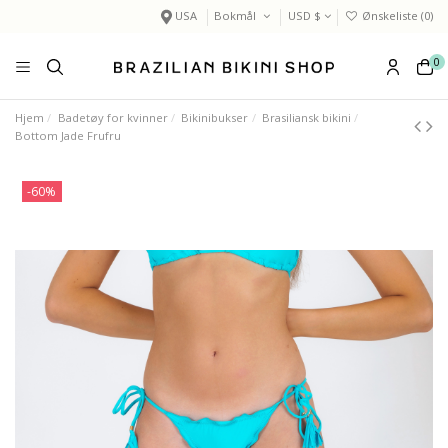
USA
Bokmål
USD $
Ønskeliste (
0
)
0
Hjem
Badetøy for kvinner
Bikinibukser
Brasiliansk bikini
Bottom Jade Frufru
-60%