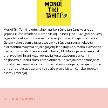
Odjel: Unisex, Monoï ulja
Pakiranje uključuje: 1 x Monoï ulja (Drugi pribor koji nije
uključen)
HS CODE: 330499
SKU: 1974151350475000134
EAN: Veličina jedinstvena (3504750001487)
Referenca dobavljača: 1MR30
Monoi Tiki Tahiti je originalno i najikoničnije tahićansko ulje za
Težina: 30g / 0.07lb / 1.06oz
ljepotu, ručno izrađeno u Francuskoj Polineziji od 1942. godine. Ovaj
Retuširane fotografije
legendarni eliksir dobiva se maceracijom svježih cvjetova Tiaré u
Upute za pranje i njegu
čistom kokosovom ulju, procesom koji čuva prirodna ljekovita i
hidratantna svojstva najdragocjenijih sastojaka s otoka. Poznat po
Upute za njegu za: Tiki Monoi Tiki Tiare Spf3 30Ml
osušenom cvijetu Tiaré u svakoj bočici, Tiki Monoi je višenamjenski
proizvod koji hrani kožu, obnavlja kosu oštećenu suncem i
naglašava duboku zlatnu preplanulost. Sa svojim prepoznatljivim
tropskim mirisom i autentičnom oznakom podrijetla, ostaje vrhunac
prirodnog luksuza za one koji traže pravu bit tahićanske ljepote i
blistav ljetni sjaj.
USLUGA ZA KUPCE