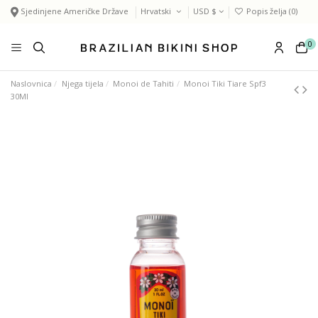
Sjedinjene Američke Države
Hrvatski
USD $
Popis želja (
0
)
0
Naslovnica
Njega tijela
Monoi de Tahiti
Monoi Tiki Tiare Spf3
30Ml