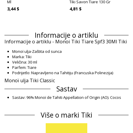
Ml
Tiki Savon Tiare 130 Gr
3,44 $
4,81 $
Informacije o artiklu
Informacije o artiklu - Monoi Tiki Tiare Spf3 30Ml Tiki
Monoï ulja-Zaštita od sunca
Marka: Tiki
Veličina: 30 ml
Parfem: Tiare
Podrijetlo: Napravljeno na Tahitiju (Francuska Polinezija)
Monoï ulja Tiki Classic
Sastav
Sastav: 96% Monoï de Tahiti Appellation of Origin (AO). Cocos
nucifera (coconut) oil, Gardenia Taitensis Flower Extract,
Parfum (Fragrance), Tocopherol (Vitamin E), Ethyl hexyl
Više o marki Tiki
salicylate (filter), Parfum (Fragrance), Tocopherol (E Vitamin),
CI26100, Amyl cinnama
Informacije o proizvodu