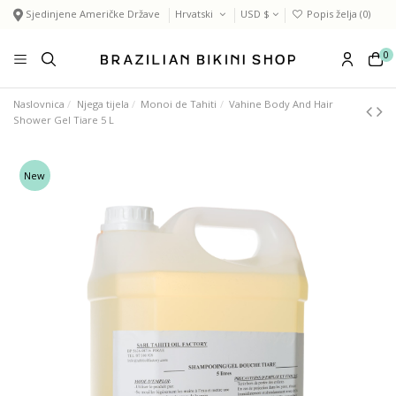
Sjedinjene Američke Države
Hrvatski
USD $
Popis želja (
0
)
0
Naslovnica
Njega tijela
Monoi de Tahiti
Vahine Body And Hair
Shower Gel Tiare 5 L
New