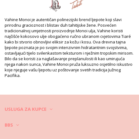
Odjel: Unisex, Gelovi za tuširanje
Pakiranje uključuje: 1 x Gelovi za tuširanje (Drugi pribor koji nije
uključen)
HS CODE: 330499
Vahine Monoi je autentičan polinezijski brend ljepote koji slavi
SKU: 2300000034
prirodnu gracioznost i blistav duh tahitijske žene. Posvećen
EAN: Veličina jedinstvena (7899918610998)
tradicionalnoj umjetnosti proizvodnje Monoi ulja, Vahine koristi
Težina: 5000g / 11lb / 176.37oz
najčišće kokosovo ulje obogaćeno ručno ubranom cvjetovima Tiaré
Retuširane fotografije
kako bi stvorio obnovljivi eliksir za kožu i kosu. Ova drevna tajna
ljepote poznata je po svojim intenzivnim hidratantnim svojstvima,
Upute za pranje i njegu
ostavljajući tijelo svilenkastom teksturom i nježnim tropskim mirisom.
Upute za njegu za: Vahine Vahine Body And Hair
Bilo da se koristi za naglašavanje preplanulosti ili kao umirujuća
Shower Gel Tiare 5 L
njega nakon sunca, Vahine Monoi pruža luksuzno osjetilno iskustvo
koje njeguje vašu ljepotu uz poštovanje svetih tradicija Južnog
Pacifika.
USLUGA ZA KUPCE
BBS