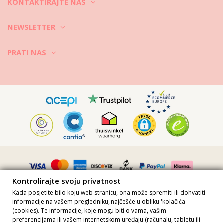
KONTAKTIRAJTE NAS
NEWSLETTER
PRATI NAS
Kontrolirajte svoju privatnost
Kada posjetite bilo koju web stranicu, ona može spremiti ili dohvatiti
informacije na vašem pregledniku, najčešće u obliku 'kolačića'
(cookies). Te informacije, koje mogu biti o vama, vašim
preferencijama ili vašem internetskom uređaju (računalu, tabletu ili
Sve cijene uključuju PDV · PDV broj FR36509778270 · Sva prava