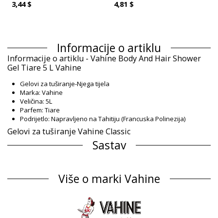
3,44 $
4,81 $
Informacije o artiklu
Informacije o artiklu - Vahine Body And Hair Shower
Gel Tiare 5 L Vahine
Gelovi za tuširanje-Njega tijela
Marka: Vahine
Veličina: 5L
Parfem: Tiare
Podrijetlo: Napravljeno na Tahitiju (Francuska Polinezija)
Gelovi za tuširanje Vahine Classic
Sastav
Sastav: 0.5% Monoï de Tahiti Appellation of Origin (AO). Aqua,
Sodium laureth sulfate, Cocamidopropyl betaine, Propylene
Više o marki Vahine
glycol 5-bromo-5-nitro-1,3-dioxane, Cocos nucifera oil, Gardenia
taitensis flower extract, Parfum (Fragrance), Tocopherol
(Vitamin E), Amyl ci
Informacije o proizvodu