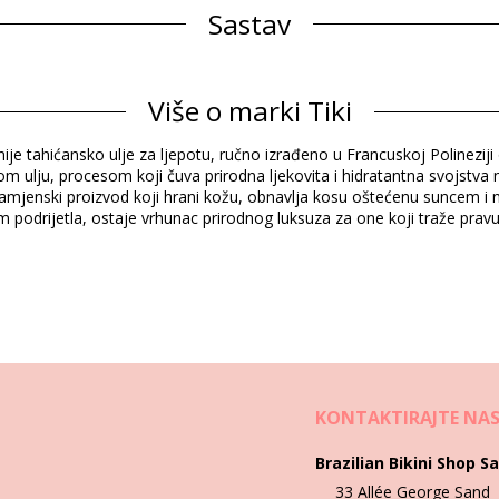
Sastav
 COSMOS. Coconut (Cocos nucifera) oil, tiare (Gardenia tahitensis) fl
xuosus o
Više o marki Tiki
Informacije o proizvodu
ičnije tahićansko ulje za ljepotu, ručno izrađeno u Francuskoj Polinezi
en)
m ulju, procesom koji čuva prirodna ljekovita i hidratantna svojstva
enamjenski proizvod koji hrani kožu, obnavlja kosu oštećenu suncem i
drijetla, ostaje vrhunac prirodnog luksuza za one koji traže pravu bit 
Upute za pranje i njegu
KONTAKTIRAJTE NA
Brazilian Bikini Shop Sa
33 Allée George Sand