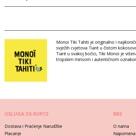
Sastav: 98 % de Monoï de Tahiti Appellation d'Origine ECOCERT
Lavandula angustifolia oil, Citrus medica oil, Cymbopogon fle
Odjel: Za žene, Monoï ulja
Monoi Tiki Tahiti je originalno i najikon
Pakiranje uključuje: 1 x Monoï ulja (Drugi pribor koji nije uključ
svježih cvjetova Tiaré u čistom kokosovo
HS CODE: 330499
Tiaré u svakoj bočici, Tiki Monoi je viš
SKU: 3076003300054
tropskim mirisom i autentičnom oznakom po
EAN: Veličina jedinstvena (3504750011400)
Referenca dobavljača: 1MAC
Težina: 130g / 0.29lb / 4.59oz
Retuširane fotografije
Upute za njegu za: Tiki Monoi Capillare 120Ml
USLUGA ZA KUPCE
BBS
Dostava i Praćenje Narudžbe
O nama
Placanje
Napomena