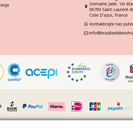
Domaine Jade, 1er éta
tenja
06700 Saint-Laurent-d
Cote D'azur, France
Kontaktirajte nas pu
info@brazilianbikinis