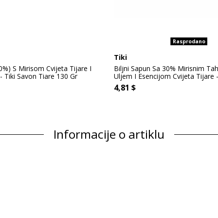
Rasprodano
Tiki
0%) S Mirisom Cvijeta Tijare I
Biljni Sapun Sa 30% Mirisnim Ta
- Tiki Savon Tiare 130 Gr
Uljem I Esencijom Cvijeta Tijare -
4,81 $
Informacije o artiklu