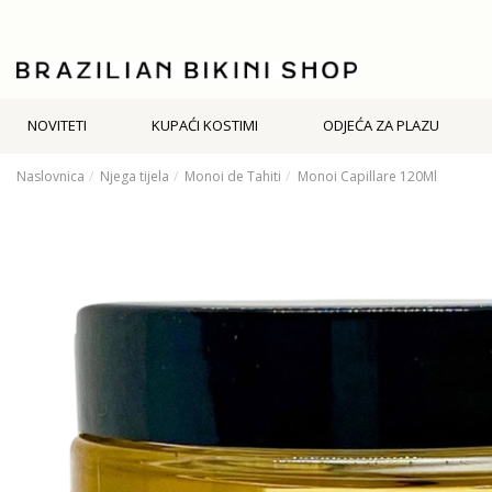
NOVITETI
KUPAĆI KOSTIMI
ODJEĆA ZA PLAZU
Naslovnica
Njega tijela
Monoi de Tahiti
Monoi Capillare 120Ml