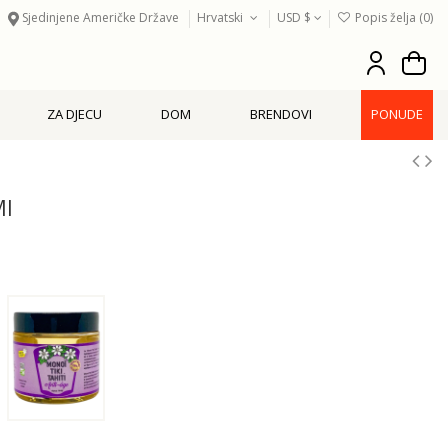
Sjedinjene Američke Države
Hrvatski
USD $
Popis želja (
0
)
ZA DJECU
DOM
BRENDOVI
PONUDE
Ml