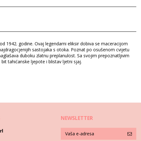
ower, Fragrance, Tocopherol, Rosamarinus officinalis oil,
ji od 1942. godine. Ovaj legendarni eliksir dobiva se maceracijom
 najdragocjenijih sastojaka s otoka. Poznat po osušenom cvijetu
 naglašava duboku zlatnu preplanulost. Sa svojim prepoznatljivim
tahićanske ljepote i blistav ljetni sjaj.
S
NEWSLETTER
rl