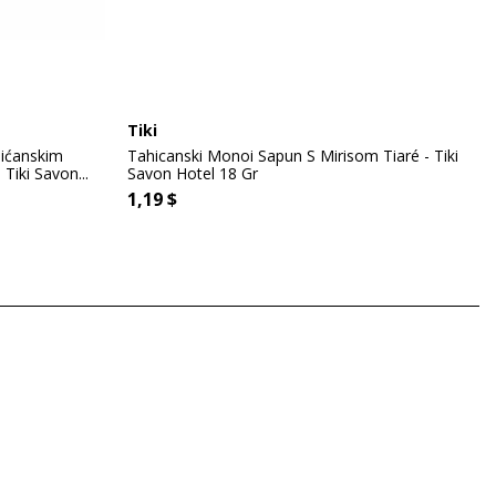
Tiki
hićanskim
Tahicanski Monoi Sapun S Mirisom Tiaré - Tiki
 Tiki Savon...
Savon Hotel 18 Gr
1,19 $