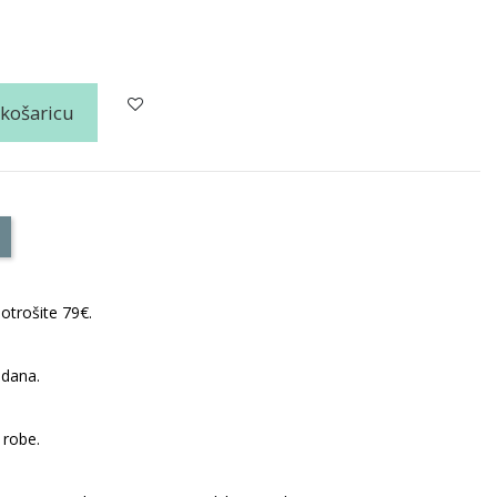
 košaricu
otrošite 79€.
 dana.
 robe.