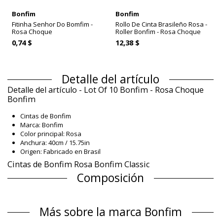
Bonfim
Bonfim
Fitinha Senhor Do Bomfim -
Rollo De Cinta Brasileño Rosa -
Rosa Choque
Roller Bonfim - Rosa Choque
0,74 $
12,38 $
Detalle del artículo
Detalle del artículo - Lot Of 10 Bonfim - Rosa Choque
Bonfim
Cintas de Bonfim
Marca: Bonfim
Color principal: Rosa
Anchura: 40cm / 15.75in
Origen: Fabricado en Brasil
Cintas de Bonfim Rosa Bonfim Classic
Composición
Composición: 100% Polyester
Información del producto
Más sobre la marca Bonfim
Departamento: Unisexo, Cintas de Bonfim