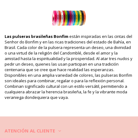
Incluye: 1 x Cintas de Bonfim (Otros accesorios no incluidos.)
HS CODE (Código aduanero): 5806.32.1070
SKU: 19550000072
EAN: Talla única (7899818109882)
Referencia del proveedor: LOT OF H-15-PINK
Peso: 10g / 0.02lb / 0.35oz
Las pulseras brasileñas Bonfim
están inspiradas en las cintas del
Fotos retocadas
Senhor do Bonfim y en las ricas tradiciones del estado de Bahía, en
Instrucciones de lavado y
Brasil. Cada color de la pulsera representa un deseo, una divinidad
cuidado
o una virtud de la religión del Candomblé, desde el amor y la
amistad hasta la espiritualidad y la prosperidad. Al atar tres nudos y
Instrucciones de cuidado para: Bonfim Lot Of 10
pedir un deseo, quienes las usan participan en una tradición
Bonfim - Rosa Choque
centenaria que se cree que hace realidad las esperanzas.
¿Cómo cuidar tus joyas en verano?
Disponibles en una amplia variedad de colores, las pulseras Bonfim
son ideales para combinar, regalar o para la reflexión personal.
tus joyas merecen una buena atención durante todo el año, pero el
Combinan significado cultural con un estilo versátil, permitiendo a
verano puede ser un poco más difícil. ¡Sigue nuestros consejos para
cualquiera abrazar la herencia brasileña, la fe y la vibrante moda
asegurarte de que tus aretes, brazaletes, collares y anillos
veraniega dondequiera que vaya.
sobrevivan a la calurosa temporada de verano!
1) Disfrute de hermosas joyas de verano en la playa, pero antes de
ir a nadar, quítelas y colóquelas en un estuche especial. No importa
si el agua es salada o el cloro daña diferentes metales, incluso los
ATENCIÓN AL CLIENTE
preciosos. También puede destruir el acabado fino de las piedras y
hacer que se vean sucias. ¡También existe el riesgo de perderlo en