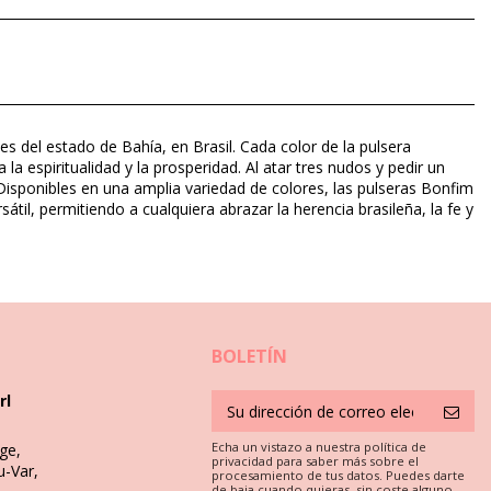
es del estado de Bahía, en Brasil. Cada color de la pulsera
a espiritualidad y la prosperidad. Al atar tres nudos y pedir un
 Disponibles en una amplia variedad de colores, las pulseras Bonfim
átil, permitiendo a cualquiera abrazar la herencia brasileña, la fe y
BOLETÍN
segurarte de que tus aretes, brazaletes, collares y anillos
rl
Echa un vistazo a nuestra política de
ge,
i el agua es salada o el cloro daña diferentes metales, incluso los
privacidad para saber más sobre el
u-Var,
procesamiento de tus datos. Puedes darte
 agua!
de baja cuando quieras, sin coste alguno.