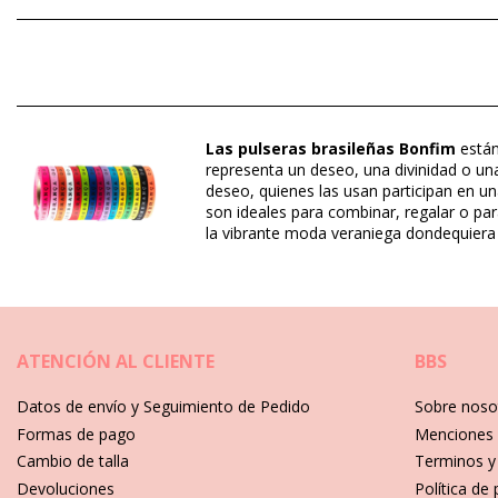
Composición: 100% Polyester
Departamento: Unisexo, Cintas de Bonfim
Incluye: 1 x Cintas de Bonfim (Otros accesorios no incluidos.)
Las pulseras brasileñas Bonfim
están
HS CODE (Código aduanero): 5806.32.1070
representa un deseo, una divinidad o una 
SKU: 19550000110
deseo, quienes las usan participan en un
EAN: Talla única (7899918514852)
son ideales para combinar, regalar o para
Referencia del proveedor: H-AZUL-TURQUESA-BANDEIRA-CA
la vibrante moda veraniega dondequiera
Peso: 100g / 0.22lb / 3.53oz
Fotos retocadas
Instrucciones de cuidado para: Bonfim Lot Of 3 Bonfi
ATENCIÓN AL CLIENTE
BBS
¿Cómo cuidar tus joyas en verano?
tus joyas merecen una buena atención durante todo el año, pero el 
Datos de envío y Seguimiento de Pedido
Sobre noso
sobrevivan a la calurosa temporada de verano!
Formas de pago
Menciones 
Cambio de talla
Terminos y
1) Disfrute de hermosas joyas de verano en la playa, pero antes de 
preciosos. También puede destruir el acabado fino de las piedras y
Devoluciones
Política de 