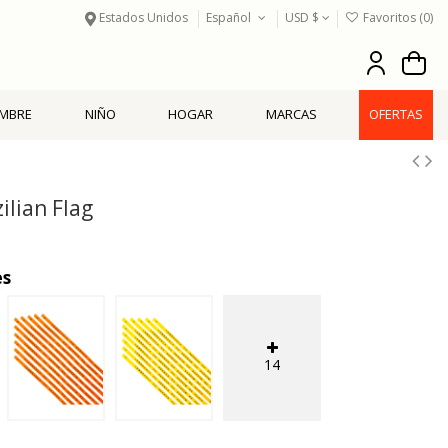
Estados Unidos
Español
USD $
Favoritos (
0
)
MBRE
NIÑO
HOGAR
MARCAS
OFERTAS
ilian Flag
es
14