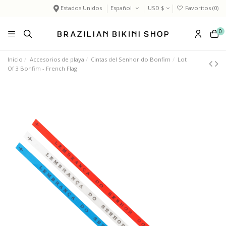
Estados Unidos
Español
USD $
Favoritos (
0
)
0
Inicio
Accesorios de playa
Cintas del Senhor do Bonfim
Lot
Of 3 Bonfim - French Flag