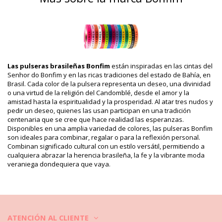
Departamento: Unisexo, Cintas de Bonfim
Incluye: 1 x Cintas de Bonfim (Otros accesorios no incluidos.)
HS CODE (Código aduanero): 5806.32.1070
SKU: 19550000109
EAN: Talla única (7899918514845)
Referencia del proveedor: H-12-BRANCO-11-VERMELHO-06-
TURQUESA
Las pulseras brasileñas Bonfim
están inspiradas en las cintas del
Peso: 100g / 0.22lb / 3.53oz
Senhor do Bonfim y en las ricas tradiciones del estado de Bahía, en
Fotos retocadas
Brasil. Cada color de la pulsera representa un deseo, una divinidad
Instrucciones de lavado y
o una virtud de la religión del Candomblé, desde el amor y la
cuidado
amistad hasta la espiritualidad y la prosperidad. Al atar tres nudos y
pedir un deseo, quienes las usan participan en una tradición
Instrucciones de cuidado para: Bonfim Lot Of 3 Bonfim
centenaria que se cree que hace realidad las esperanzas.
- French Flag
Disponibles en una amplia variedad de colores, las pulseras Bonfim
¿Cómo cuidar tus joyas en verano?
son ideales para combinar, regalar o para la reflexión personal.
Combinan significado cultural con un estilo versátil, permitiendo a
tus joyas merecen una buena atención durante todo el año, pero el
cualquiera abrazar la herencia brasileña, la fe y la vibrante moda
verano puede ser un poco más difícil. ¡Sigue nuestros consejos para
veraniega dondequiera que vaya.
asegurarte de que tus aretes, brazaletes, collares y anillos
sobrevivan a la calurosa temporada de verano!
1) Disfrute de hermosas joyas de verano en la playa, pero antes de
ir a nadar, quítelas y colóquelas en un estuche especial. No importa
ATENCIÓN AL CLIENTE
si el agua es salada o el cloro daña diferentes metales, incluso los