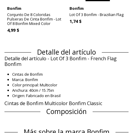
Bonfim
Bonfim
Conjunto De 8 Coloridas
Lot Of 3 Bonfim - Brazilian Flag
Pulseras De Cinta Bonfim - Lot
1,74 $
Of 8 Bonfim Mixed Color
4,99 $
Detalle del artículo
Detalle del artículo - Lot Of 3 Bonfim - French Flag
Bonfim
Cintas de Bonfim
Marca: Bonfim
Color principal: Multicolor
Anchura: 40cm / 15.75in
Origen: Fabricado en Brasil
Cintas de Bonfim Multicolor Bonfim Classic
Composición
Composición: 100% Polyester
Información del producto
Más sobre la marca Bonfim