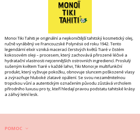
zahrnuta)
HS CODE: 330499
SKU: 1974152350475000134
EAN: Velikost unikátní (3504750001500)
Odkaz na dodavatele: 1MVB30
Váha: 30g / 0.07lb / 1.06oz
Retušované fotky
Monoi Tiki Tahiti je originální a nejikoničtější tahitský kosmetický olej,
Instrukce pro mytí a péči
ručně vyráběný ve Francouzské Polynésii od roku 1942. Tento
legendární elixír vzniká macerací čerstvých květů Tiaré v čistém
Instrukce pro péči: Tiki Monoi Tiki Vanilla Natural 30
kokosovém oleji – procesem, který zachovává přirozené léčivé a
Ml
hydratační vlastnosti nejcennějších ostrovních ingrediencí. Proslulý
sušeným květem Tiaré v každé lahvi, Tiki Monoi je multifunkční
produkt, který vyživuje pokožku, obnovuje sluncem poškozené vlasy
a zvýrazňuje hluboké zlatavé opálení. Se svou nezaměnitelnou
tropickou vůní a autentickým označením původu zůstává vrcholem
přírodního luxusu pro ty, kteří hledají pravou podstatu tahitské krásy
a zářivý letní lesk.
POMOC