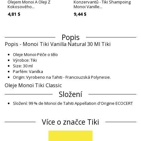
Olejem Monoi A Oleji Z
Konzervantů - Tiki Shampoing
Kokosového...
Monoi Vanille...
4,81 $
9,44 $
Popis
Popis - Monoi Tiki Vanilla Natural 30 Ml Tiki
Oleje Monoï-Péče o tělo
Výrobce: Tiki
Size: 30 ml
Parfém: Vanilka
Origin: Vyrobeno na Tahiti - Francouzská Polynesie.
Oleje Monoï Tiki Classic
Složení
Složení: 99 % de Monoï de Tahiti Appellation d'Origine ECOCERT
COSMOS. Cocos nucifera oil, Gardenia tahitensis, Parfum,
Tocopherol. Paraben-free.
Více o značce Tiki
Informace o produktu
Oddělení: Unisex, Oleje Monoï
Balíček obsahuje: 1 x Oleje Monoï (Jiná příslušenství nejsou