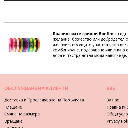
Състав: 100% Polyester
Отдел: Unisex, Гривни
Пакетът включва: 1 x Гривни (Други аксесоари не са вклю
Бразилските гривни Bonfim
са вдъ
HS CODE: 5806.32.1070
желание, божество или добродетел от
SKU: 19550000115
желание, носещите участват във веко
EAN: Уникален размер (7899818113902)
комбиниране, подаряване или лична с
Справка за доставчик: J-AZUL-TURQUESA
вяра и пъстра лятна мода навсякъде.
Тегло: 200g / 0.44lb / 7.05oz
Ретуширани снимки
Инструкции за грижа за: Bonfim Roller Bonfim - T
ОБСЛУЖВАНЕ НА КЛИЕНТИ
BBS
Свалете преди плуване и поставете в специална кутия.
След носене, избършете бижуто с влажен, чист и мек парцал.
Доставка и Проследяване на Поръчката
За нас
Плащане
Правна ин
Съхранявайте го в специална кутия с обособени отделения, з
Смяна на размера
Общи усло
Връщане
Privacy Pol
Видео Гривни Roller Bonfim - Turquesa Bonfim