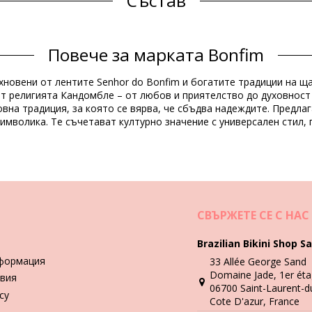
Състав
Продуктова информация
Повече за марката Bonfim
чени)
хновени от лентите Senhor do Bonfim и богатите традиции на ща
 религията Кандомбле – от любов и приятелство до духовност 
вна традиция, за която се вярва, че сбъдва надеждите. Предлаг
имволика. Те съчетават културно значение с универсален стил, 
Инструкции за пране и грижа
urquesa
СВЪРЖЕТЕ СЕ С НАС
Brazilian Bikini Shop Sa
формация
33 Allée George Sand
а предпочитане подплатени.
Domaine Jade, 1er éta
вия
Video
06700 Saint-Laurent-d
icy
Cote D'azur, France