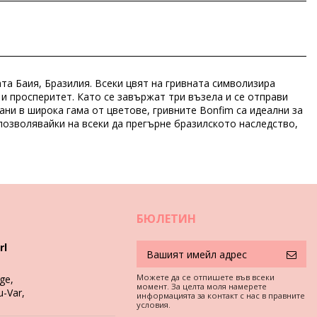
та Баия, Бразилия. Всеки цвят на гривната символизира
и просперитет. Като се завържат три възела и се отправи
ани в широка гама от цветове, гривните Bonfim са идеални за
позволявайки на всеки да прегърне бразилското наследство,
БЮЛЕТИН
rl
Можете да се отпишете във всеки
ge,
момент. За целта моля намерете
u-Var,
информацията за контакт с нас в правните
условия.