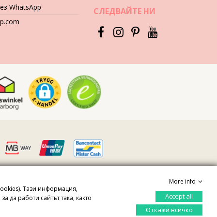
рез WhatsApp
СЛЕДВАЙТЕ НИ
hop.com
More info
cookies). Тази информация,
Accept all
Контролирайте своята поверителност
а да работи сайтът така, както
Откажи всичко