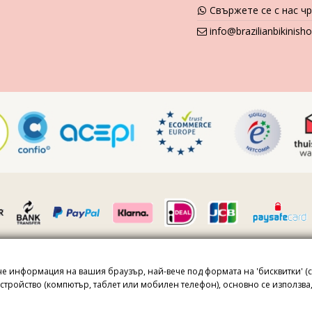
Свържете се с нас ч
info@brazilianbikinis
ече информация на вашия браузър, най-вече под формата на 'бисквитки' (
778270 · Всички права запазени ©2023 Brazilian Bikini Shop
тройство (компютър, таблет или мобилен телефон), основно се използва, з
d by reCAPTCHA.
Privacy
-
Terms