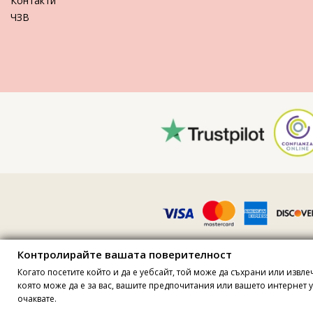
Контакти
ЧЗВ
Контролирайте вашата поверителност
Когато посетите който и да е уебсайт, той може да съхрани или извл
Всички цени включват ДДС · ДДС номер FR36509
която може да е за вас, вашите предпочитания или вашето интернет ус
Site protecte
очаквате.