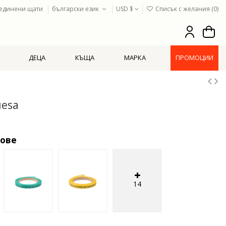
единени щати
български език
USD $
Списък с желания (
0
)
ДЕЦА
КЪЩА
МАРКА
ПРОМОЦИИ
uesa
тове
14