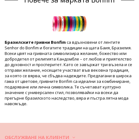
Отдел: Unisex, Гривни
Пакетът включва: 1 x Гривни (Други аксесоари не са
включени)
HS CODE: 5806.32.1070
SKU: 19550000072
EAN: Уникален размер (7899818109882)
Справка за доставчик: LOT OF H-15-PINK
Бразилските гривни Bonfim
са вдъхновени от лентите
Тегло: 10g / 0.02lb / 0.35oz
Senhor do Bonfim и богатите традиции на щата Баия, Бразилия.
Ретуширани снимки
Всеки цвят на гривната символизира желание, божество или
Инструкции за пране и грижа
добродетел от религията Кандомбле – от любов и приятелство
до духовност и просперитет. Като се завържат три възела и се
Инструкции за грижа за: Bonfim Lot Of 10 Bonfim -
отправи желание, носещите участват във вековна традиция,
Rosa Choque
за която се вярва, че сбъдва надеждите. Предлагани в широка
Свалете преди плуване и поставете в специална кутия.
гама от цветове, гривните Bonfim са идеални за комбиниране,
подаряване или лична символика. Те съчетават културно
След носене, избършете бижуто с влажен, чист и мек парцал.
значение с универсален стил, позволявайки на всеки да
прегърне бразилското наследство, вяра и пъстра лятна мода
Съхранявайте го в специална кутия с обособени отделения, за
навсякъде.
предпочитане подплатени.
Video
Видео Гривни Lot Of 10 Bonfim - Rosa Choque
Bonfim
ОБСЛУЖВАНЕ НА КЛИЕНТИ