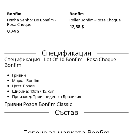
Bonfim
Bonfim
Fitinha Senhor Do Bomfim -
Roller Bonfim - Rosa Choque
Rosa Choque
12,38 $
0,74 $
Спецификация
Спецификация - Lot Of 10 Bonfim - Rosa Choque
Bonfim
Гривни
Марка: Bonfim
Цвят: Розов
Ширина: 40cm / 15.75in
Произход: Произведено в Бразилия
Гривни Розов Bonfim Classic
Състав
Състав: 100% Polyester
Продуктова информация
Повече за марката Bonfim