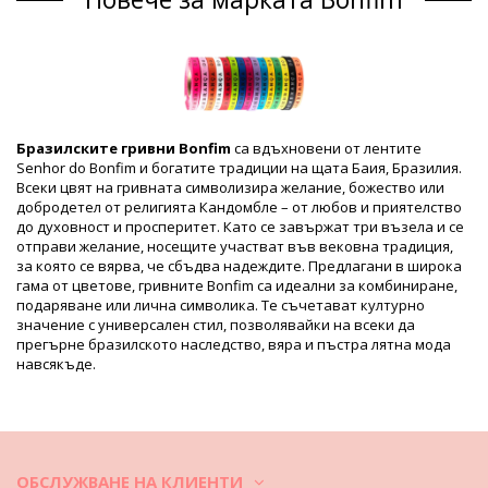
Пакетът включва: 1 x Гривни (Други аксесоари не са
включени)
HS CODE: 5806.32.1070
SKU: 19550000072
EAN: Уникален размер (7899818109936)
Справка за доставчик: LOT OF H-07-LILAS
Тегло: 10g / 0.02lb / 0.35oz
Бразилските гривни Bonfim
са вдъхновени от лентите
Ретуширани снимки
Senhor do Bonfim и богатите традиции на щата Баия, Бразилия.
Инструкции за пране и грижа
Всеки цвят на гривната символизира желание, божество или
добродетел от религията Кандомбле – от любов и приятелство
Инструкции за грижа за: Bonfim Lot Of 10 Bonfim -
до духовност и просперитет. Като се завържат три възела и се
Roxo
отправи желание, носещите участват във вековна традиция,
Свалете преди плуване и поставете в специална кутия.
за която се вярва, че сбъдва надеждите. Предлагани в широка
гама от цветове, гривните Bonfim са идеални за комбиниране,
След носене, избършете бижуто с влажен, чист и мек парцал.
подаряване или лична символика. Те съчетават културно
значение с универсален стил, позволявайки на всеки да
Съхранявайте го в специална кутия с обособени отделения, за
прегърне бразилското наследство, вяра и пъстра лятна мода
предпочитане подплатени.
навсякъде.
Video
Видео Гривни Lot Of 10 Bonfim - Roxo Bonfim
ОБСЛУЖВАНЕ НА КЛИЕНТИ