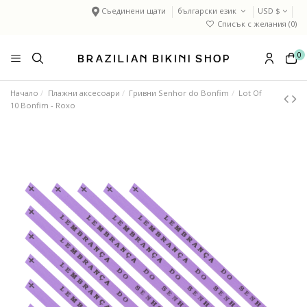
Съединени щати
български език
USD $
Списък с желания (
0
)
0
Начало
Плажни аксесоари
Гривни Senhor do Bonfim
Lot Of
10 Bonfim - Roxo