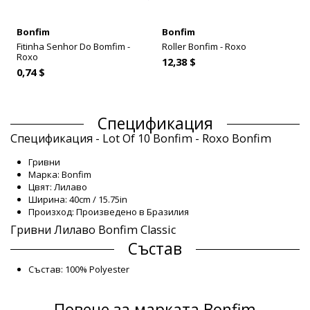
Bonfim
Bonfim
Fitinha Senhor Do Bomfim -
Roller Bonfim - Roxo
Roxo
12,38 $
0,74 $
Спецификация
Спецификация - Lot Of 10 Bonfim - Roxo Bonfim
Гривни
Марка: Bonfim
Цвят: Лилаво
Ширина: 40cm / 15.75in
Произход: Произведено в Бразилия
Гривни Лилаво Bonfim Classic
Състав
Състав: 100% Polyester
Продуктова информация
Повече за марката Bonfim
Отдел: Unisex, Гривни