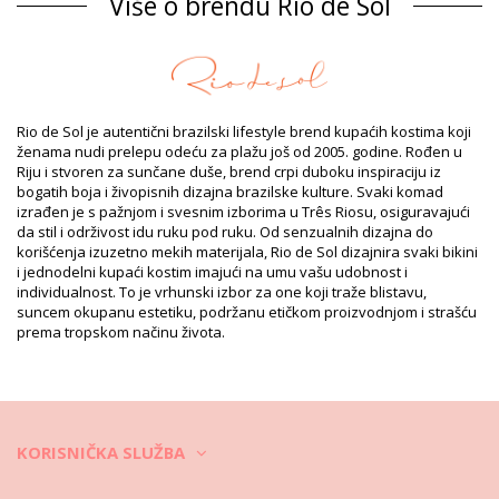
Više o brendu Rio de Sol
Gornji deo Red Rio de Sol SPRING
Sastav
Sastav: 84% Biodegradable Nylon (AMNI SOUL ECO), 16%
Spandex (LYCRA) - OEKO-TEX - Chlorine Resistant
Postava: 84% Biodegradable Nylon (AMNI SOUL ECO), 16%
Rio de Sol je autentični brazilski lifestyle brend kupaćih kostima koji
Spandex (LYCRA) - OEKO-TEX - Chlorine Resistant
ženama nudi prelepu odeću za plažu još od 2005. godine. Rođen u
UV zaštita: UPF 50+
Riju i stvoren za sunčane duše, brend crpi duboku inspiraciju iz
Informacije o proizvodu
bogatih boja i živopisnih dizajna brazilske kulture. Svaki komad
izrađen je s pažnjom i svesnim izborima u Três Riosu, osiguravajući
Odsek: Zensko, Gornji deo
da stil i održivost idu ruku pod ruku. Od senzualnih dizajna do
Pakovanje uključuje: 1 x Gornji deo (Drugi pribor koji nije
korišćenja izuzetno mekih materijala, Rio de Sol dizajnira svaki bikini
uključen)
i jednodelni kupaći kostim imajući na umu vašu udobnost i
HS CODE: 6112.41.0010
individualnost. To je vrhunski izbor za one koji traže blistavu,
SKU: 1981125763
suncem okupanu estetiku, podržanu etičkom proizvodnjom i strašću
EAN: XS (7899810420954), S (7899810420961), M (7899810420855),
prema tropskom načinu života.
L (7899810420848), XL (7899810420732)
Težina: 55g / 0.12lb / 1.94oz
Print nije tačan i može varirati prema rezu
Retuširane fotografije
Uputstva za pranje i negu
KORISNIČKA SLUŽBA
Uputstva za negu za: Rio de Sol Top Shimmer-Desejo
Frufru