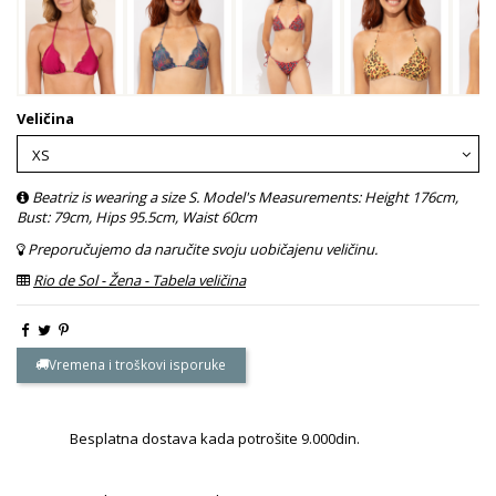
Veličina
Beatriz is wearing a size S. Model's Measurements: Height 176cm,
Bust: 79cm, Hips 95.5cm, Waist 60cm
Preporučujemo da naručite svoju uobičajenu veličinu.
Rio de Sol - Žena - Tabela veličina
Vremena i troškovi isporuke
Besplatna dostava kada potrošite 9.000din.