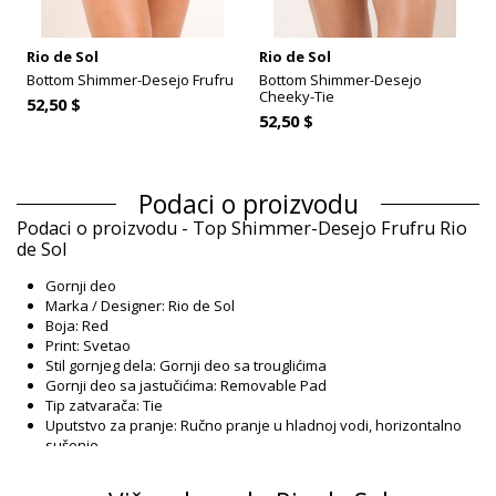
Rio de Sol
Rio de Sol
Bottom Shimmer-Desejo Frufru
Bottom Shimmer-Desejo
Cheeky-Tie
52,50 $
52,50 $
Podaci o proizvodu
Podaci o proizvodu - Top Shimmer-Desejo Frufru Rio
de Sol
Gornji deo
Marka / Designer: Rio de Sol
Boja: Red
Print: Svetao
Stil gornjeg dela: Gornji deo sa trouglićima
Gornji deo sa jastučićima: Removable Pad
Tip zatvarača: Tie
Uputstvo za pranje: Ručno pranje u hladnoj vodi, horizontalno
sušenje
Tip zatvarača: Tie
Poreklo: Proizvedeno u Brazilu