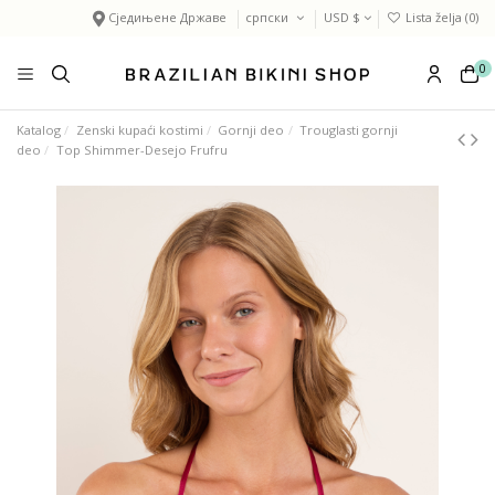
Сједињене Државе
српски
USD $
Lista želja (
0
)
0
Katalog
Zenski kupaći kostimi
Gornji deo
Trouglasti gornji
deo
Top Shimmer-Desejo Frufru