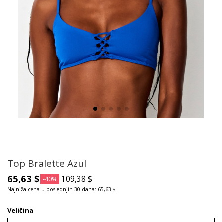
Top Bralette Azul
65,63 $
109,38 $
-40%
Najniža cena u poslednjih 30 dana: 65,63 $
Veličina