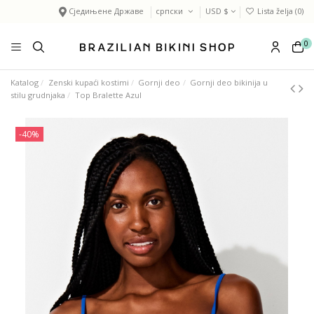
Сједињене Државе
српски
USD $
Lista želja (
0
)
0
Katalog
Zenski kupaći kostimi
Gornji deo
Gornji deo bikinija u
stilu grudnjaka
Top Bralette Azul
-40%