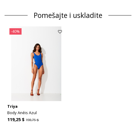
Pomešajte i uskladite
-40%
Triya
Body Anéis Azul
119,25 $
198,75 $