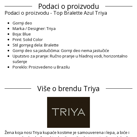
Podaci o proizvodu
Podaci o proizvodu - Top Bralette Azul Triya
Gornji deo
Marka / Designer: Triya
Boja: Blue
Print: Solid Color
Stil gornjeg dela: Bralette
Gornji deo sa jastučićima: Gornji deo nema jastučiće
Uputstvo za pranje: Ručno pranje u hladnoj vodi, horizontalno
sušenje
Poreklo: Proizvedeno u Brazilu
Gornji deo Blue Triya Winter /
Sastav
Više o brendu Triya
Sastav: 84% Polyamide, 16% Elastane
Postava: 88% Polyamide, 12% Elastane
Informacije o proizvodu
Odsek: Zensko, Gornji deo
Pakovanje uključuje: 1 x Gornji deo (Drugi pribor koji nije
uključen)
HS CODE: 6112.41.0010
Žena koja nosi Triya kupaće kostime je samouverena i lepa, a biće i