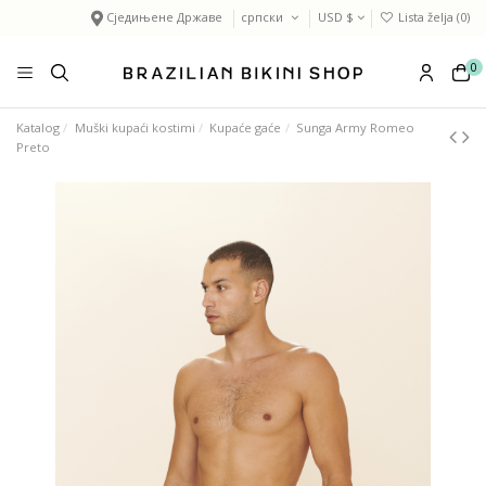
Сједињене Државе
српски
USD $
Lista želja (
0
)
0
Katalog
Muški kupaći kostimi
Kupaće gaće
Sunga Army Romeo
Preto