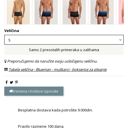
Veličina
Samo 2 preostalih primeraka u zalihama
Preporučujemo da naručite svoju uobičajenu veličinu.
Tabela veličina - Blueman - muškarci - bokserice za plivanje
Vremena i troškovi isporuke
Besplatna dostava kada potrošite 9.000din.
Pravilo razmene 100 dana.