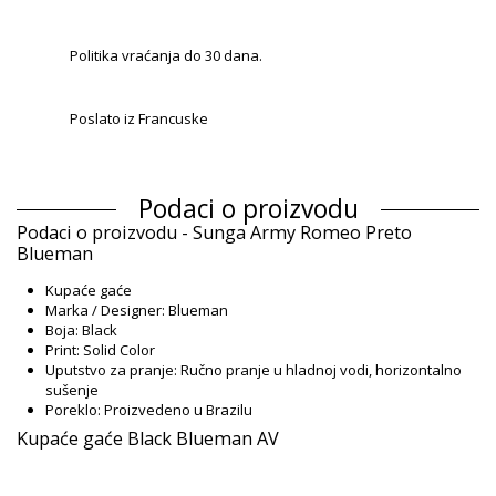
Politika vraćanja do 30 dana.
Poslato iz Francuske
Podaci o proizvodu
Podaci o proizvodu - Sunga Army Romeo Preto
Blueman
Kupaće gaće
Marka / Designer: Blueman
Boja: Black
Print: Solid Color
Uputstvo za pranje: Ručno pranje u hladnoj vodi, horizontalno
sušenje
Poreklo: Proizvedeno u Brazilu
Kupaće gaće Black Blueman AV
Sastav