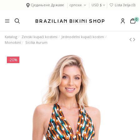
Сједињене Државе
српски
USD $
Lista želja (
0
)
0
Katalog
Zenski kupaći kostimi
Jednodelni kupaći kostim
Monokini
Sicilia Aurum
-20%