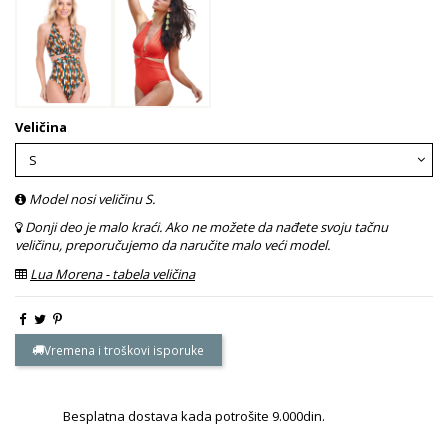
Veličina
Model nosi veličinu S.
Donji deo je malo kraći. Ako ne možete da nađete svoju tačnu
veličinu, preporučujemo da naručite malo veći model.
Lua Morena - tabela veličina
Vremena i troškovi isporuke
Besplatna dostava kada potrošite 9.000din.