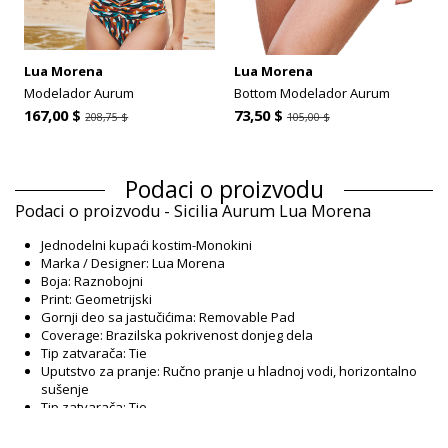
Lua Morena
Lua Morena
Modelador Aurum
Bottom Modelador Aurum
167,00 $
73,50 $
208,75 $
105,00 $
Podaci o proizvodu
Podaci o proizvodu - Sicilia Aurum Lua Morena
Jednodelni kupaći kostim-Monokini
Marka / Designer: Lua Morena
Boja: Raznobojni
Print: Geometrijski
Gornji deo sa jastučićima: Removable Pad
Coverage: Brazilska pokrivenost donjeg dela
Tip zatvarača: Tie
Uputstvo za pranje: Ručno pranje u hladnoj vodi, horizontalno
sušenje
Tip zatvarača: Tie
Poreklo: Proizvedeno u Brazilu