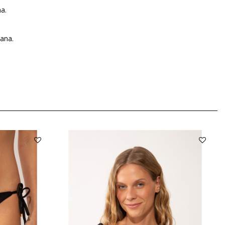
a.
dana.