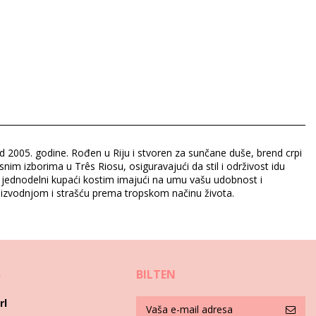
od 2005. godine. Rođen u Riju i stvoren za sunčane duše, brend crpi
snim izborima u Três Riosu, osiguravajući da stil i održivost idu
i i jednodelni kupaći kostim imajući na umu vašu udobnost i
roizvodnjom i strašću prema tropskom načinu života.
S
BILTEN
rl