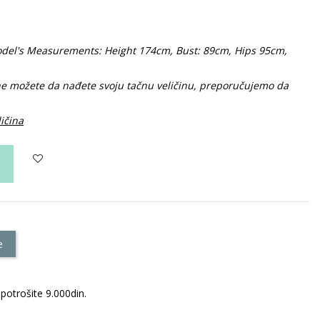
 Model's Measurements: Height 174cm, Bust: 89cm, Hips 95cm,
 ne možete da nađete svoju tačnu veličinu, preporučujemo da
ličina
e
potrošite 9.000din.