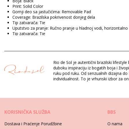
Boja: Black
Print: Solid Color
Gornji deo sa jastučićima: Removable Pad
Coverage: Brazilska pokrivenost donjeg dela
Tip zatvarača: Tie
Uputstvo za pranje: Ručno pranje u hladnoj vodi, horizontalno
Tip zatvarača: Tie
Poreklo: Proizvedeno u Brazilu
Jednodelni kupaći kostim Black Rio de Sol SPRING
Rio de Sol je autentični brazilski lifest
Sastav: 84% Biodegradable Nylon (AMNI SOUL ECO), 16% Span
duboku inspiraciju iz bogatih boja i živo
Postava: 84% Biodegradable Nylon (AMNI SOUL ECO), 16% Spa
ruku pod ruku. Od senzualnih dizajna do k
UV zaštita: UPF 50+
individualnost. To je vrhunski izbor za 
Odsek: Zensko, Jednodelni kupaći kostim
Pakovanje uključuje: 1 x Jednodelni kupaći kostim (Drugi pribor 
HS CODE: 6112.41.0010
SKU: 1981127028
KORISNIČKA SLUŽBA
BBS
EAN: XS (7899810456816), S (7899810456823), M (789981045
Težina: 115g / 0.25lb / 4.06oz
Dostava i Praćenje Porudžbine
O nama
Retuširane fotografije