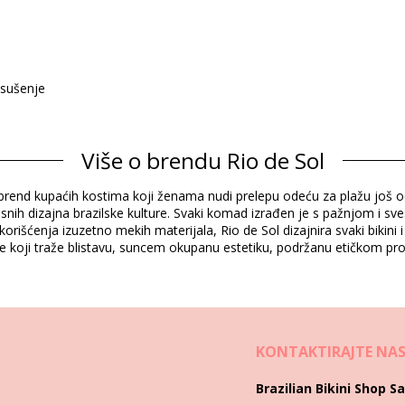
 sušenje
Više o brendu Rio de Sol
Sastav
yle brend kupaćih kostima koji ženama nudi prelepu odeću za plažu još 
dex (LYCRA) - OEKO-TEX - Chlorine Resistant
pisnih dizajna brazilske kulture. Svaki komad izrađen je s pažnjom i sve
ndex (LYCRA) - OEKO-TEX - Chlorine Resistant
orišćenja izuzetno mekih materijala, Rio de Sol dizajnira svaki bikin
one koji traže blistavu, suncem okupanu estetiku, podržanu etičkom p
Informacije o proizvodu
koji nije uključen)
KONTAKTIRAJTE NA
6830), L (7899810456847), XL (7899810457028)
Brazilian Bikini Shop Sa