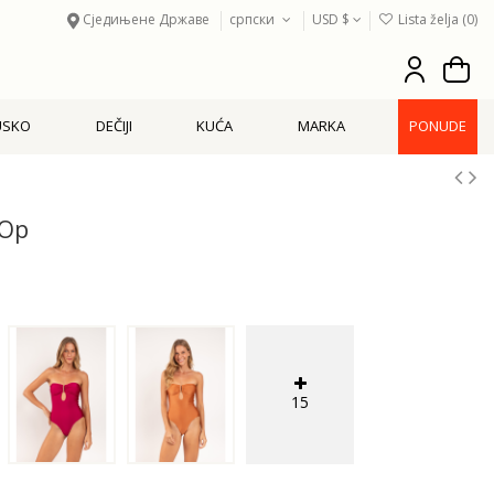
Сједињене Државе
српски
USD $
Lista želja (
0
)
USKO
DEČIJI
KUĆA
MARKA
PONUDE
-Op
15