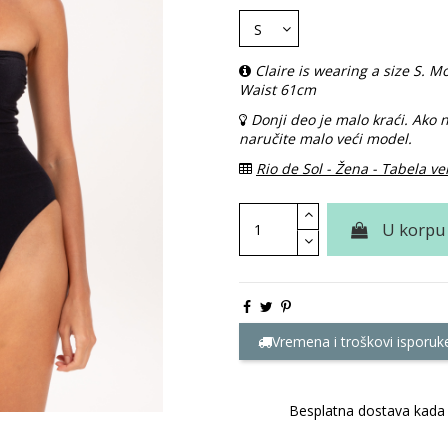
Claire is wearing a size S.
Waist 61cm
Donji deo je malo kraći. Ako
naručite malo veći model.
Rio de Sol - Žena - Tabela ve
U korpu
Vremena i troškovi isporuk
Besplatna dostava kada 