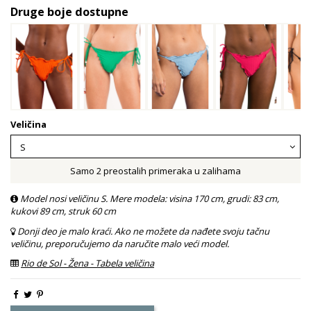
Druge boje dostupne
Veličina
Samo 2 preostalih primeraka u zalihama
Model nosi veličinu S. Mere modela: visina 170 cm, grudi: 83 cm,
kukovi 89 cm, struk 60 cm
Donji deo je malo kraći. Ako ne možete da nađete svoju tačnu
veličinu, preporučujemo da naručite malo veći model.
Rio de Sol - Žena - Tabela veličina