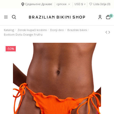
Сједињене Државе
српски
USD $
Lista želja (
0
)
0
Katalog
Zenski kupaći kostimi
Donji deo
Brazilski bikini
Bottom Dots-Orange Frufru
-50%