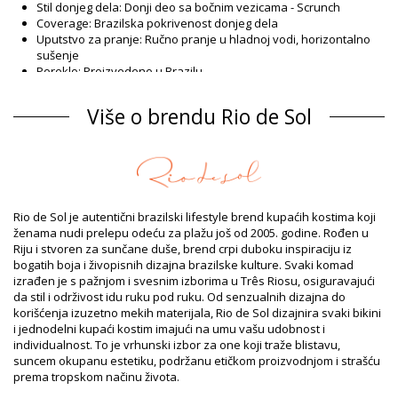
Stil donjeg dela: Donji deo sa bočnim vezicama - Scrunch
Coverage: Brazilska pokrivenost donjeg dela
Uputstvo za pranje: Ručno pranje u hladnoj vodi, horizontalno
sušenje
Poreklo: Proizvedeno u Brazilu
Donji deo Orange Rio de Sol
Više o brendu Rio de Sol
Sastav
Sastav: 84% Polyamide, 16% Elastane - OEKO-TEX - Chlorine
Resistant
Postava: 84% Polyamide, 16% Elastane - Oeko-Tex
UV zaštita: UPF 50+
Informacije o proizvodu
Rio de Sol je autentični brazilski lifestyle brend kupaćih kostima koji
ženama nudi prelepu odeću za plažu još od 2005. godine. Rođen u
Odsek: Zensko, Donji deo
Riju i stvoren za sunčane duše, brend crpi duboku inspiraciju iz
Pakovanje uključuje: 1 x Donji deo (Drugi pribor koji nije
bogatih boja i živopisnih dizajna brazilske kulture. Svaki komad
uključen)
izrađen je s pažnjom i svesnim izborima u Três Riosu, osiguravajući
HS CODE: 6112.41.0010
da stil i održivost idu ruku pod ruku. Od senzualnih dizajna do
SKU: 1981118615
korišćenja izuzetno mekih materijala, Rio de Sol dizajnira svaki bikini
EAN: XS (7899810245663), S (7899810245670), M (7899810245687),
i jednodelni kupaći kostim imajući na umu vašu udobnost i
L (7899810245694), XL (7899810245700)
individualnost. To je vrhunski izbor za one koji traže blistavu,
Težina: 45g / 0.1lb / 1.59oz
suncem okupanu estetiku, podržanu etičkom proizvodnjom i strašću
Print nije tačan i može varirati prema rezu
prema tropskom načinu života.
Retuširane fotografije