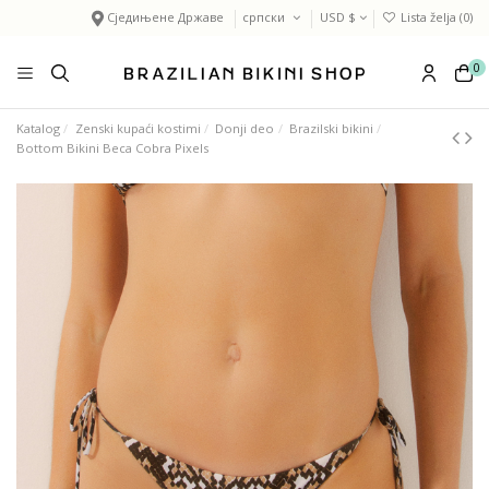
Сједињене Државе
српски
USD $
Lista želja (
0
)
0
Katalog
Zenski kupaći kostimi
Donji deo
Brazilski bikini
Bottom Bikini Beca Cobra Pixels