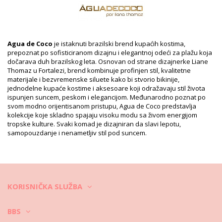
Informacije o proizvodu
Odsek: Zensko, Donji deo
Pakovanje uključuje: 1 x Donji deo (Drugi pribor koji nije
uključen)
Agua de Coco
je istaknuti brazilski brend kupaćih kostima,
HS CODE: 6112.41.0010
prepoznat po sofisticiranom dizajnu i elegantnoj odeći za plažu koja
SKU: 1981120836
dočarava duh brazilskog leta. Osnovan od strane dizajnerke Liane
EAN: XS (7899818101855), S (7909598541779), M (7909598541786),
Thomaz u Fortalezi, brend kombinuje profinjen stil, kvalitetne
L (7909598541793), XL (7899818101893)
materijale i bezvremenske siluete kako bi stvorio bikinije,
Referenca dobavljača: C1242B1445
jednodelne kupaće kostime i aksesoare koji odražavaju stil života
Težina: 45g / 0.1lb / 1.59oz
ispunjen suncem, peskom i elegancijom. Međunarodno poznat po
Print nije tačan i može varirati prema rezu
svom modno orijentisanom pristupu, Agua de Coco predstavlja
Retuširane fotografije
kolekcije koje skladno spajaju visoku modu sa živom energijom
tropske kulture. Svaki komad je dizajniran da slavi lepotu,
Uputstva za pranje i negu
samopouzdanje i nenametljiv stil pod suncem.
Uputstva za negu za: Agua de Coco Bottom Bikini Beca
Cobra Pixels
Želite li da u svom novom kupaćem kostimu uživate nekoliko
sezona? Ako je odgovor potvrdan, treba da naučite kako da ga
održavate. Kvalitet materijala je nezaobilazan uslov ako želite da
KORISNIČKA SLUŽBA
kostim nosite više od jednog leta, ali šta učiniti da potraje i više
godina?
BBS
Pre svega, izbegavajte hrapave površine. Kada želite da legnete ili