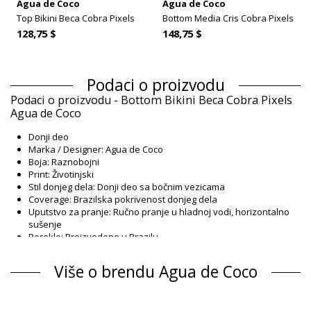
Agua de Coco
Agua de Coco
Top Bikini Beca Cobra Pixels
Bottom Media Cris Cobra Pixels
128,75 $
148,75 $
Podaci o proizvodu
Podaci o proizvodu - Bottom Bikini Beca Cobra Pixels
Agua de Coco
Donji deo
Marka / Designer: Agua de Coco
Boja: Raznobojni
Print: Životinjski
Stil donjeg dela: Donji deo sa bočnim vezicama
Coverage: Brazilska pokrivenost donjeg dela
Uputstvo za pranje: Ručno pranje u hladnoj vodi, horizontalno
sušenje
Poreklo: Proizvedeno u Brazilu
Donji deo Raznobojni Agua de Coco Winter
Više o brendu Agua de Coco
Sastav
Sastav: 87% Polyamide; 13% Elastane
Postava: 82% Poliamide, 18% Elastane