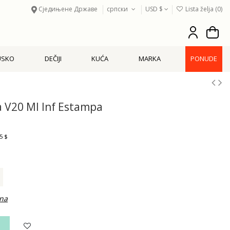
Сједињене Државе
српски
USD $
Lista želja (
0
)
USKO
DEČIJI
KUĆA
MARKA
PONUDE
 V20 Ml Inf Estampa
5 $
ina