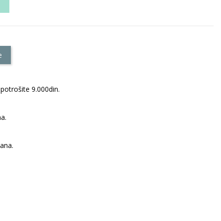
e
potrošite 9.000din.
a.
dana.