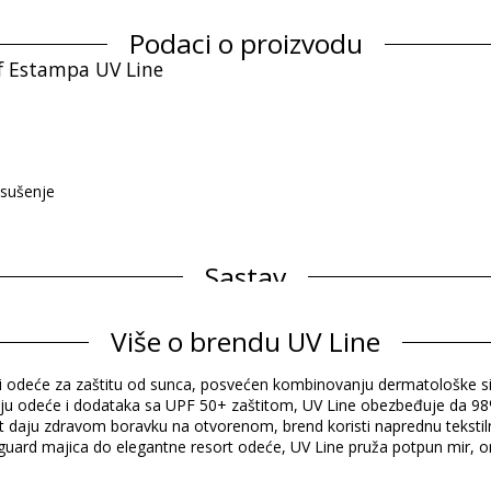
Podaci o proizvodu
nf Estampa UV Line
 sušenje
Sastav
Više o brendu UV Line
Informacije o proizvodu
blasti odeće za zaštitu od sunca, posvećen kombinovanju dermatološk
iniju odeće i dodataka sa UPF 50+ zaštitom, UV Line obezbeđuje da 9
učen)
tet daju zdravom boravku na otvorenom, brend koristi naprednu tekstiln
sh guard majica do elegantne resort odeće, UV Line pruža potpun mi
0002297), 6 Y (7899100002303), 8 Y (7899100002310)