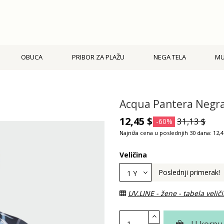
OBUCA
PRIBOR ZA PLAŽU
NEGA TELA
M
Acqua Pantera Negra
12,45 $
31,13 $
-60%
Najniža cena u poslednjih 30 dana: 12,4
Veličina
Poslednji primerak!
UV.LINE - žene - tabela velič
U korpu