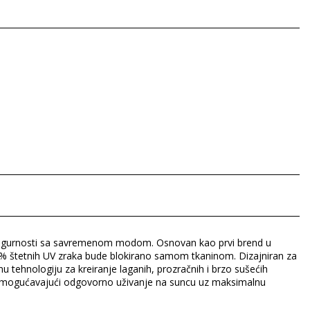
e sigurnosti sa savremenom modom. Osnovan kao prvi brend u
8% štetnih UV zraka bude blokirano samom tkaninom. Dizajniran za
u tehnologiju za kreiranje laganih, prozračnih i brzo sušećih
r, omogućavajući odgovorno uživanje na suncu uz maksimalnu