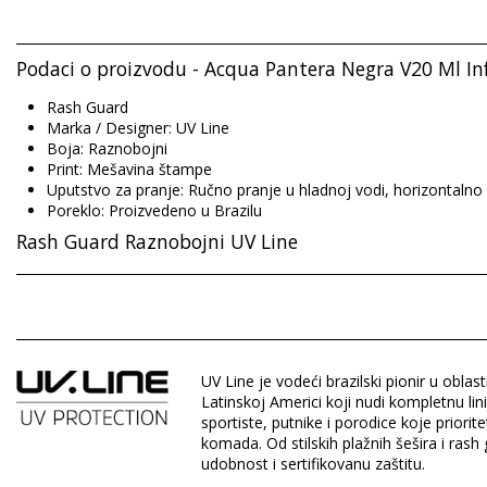
Podaci o proizvodu - Acqua Pantera Negra V20 Ml I
Rash Guard
Marka / Designer: UV Line
Boja: Raznobojni
Print: Mešavina štampe
Uputstvo za pranje: Ručno pranje u hladnoj vodi, horizontalno
Poreklo: Proizvedeno u Brazilu
Rash Guard Raznobojni UV Line
Sastav: 92%Polyamid, 8% Elastane - UPF50+
UV zaštita: SPF 10
UV Line je vodeći brazilski pionir u o
Odsek: Boy, Rash Guard
Latinskoj Americi koji nudi kompletnu l
Pakovanje uključuje: 1 x Rash Guard (Drugi pribor koji nije uklj
sportiste, putnike i porodice koje priori
HS CODE: 6112.41.0010
komada. Od stilskih plažnih šešira i ra
SKU: 1981112639
udobnost i sertifikovanu zaštitu.
EAN: 1 Y (7899100002273), 2 Y (7899100002280), 4 Y (789910