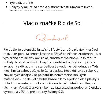
Typ uzáveru: Tie
Pokyny týkajúce sa prania a starostlivosti: Umývajte ručne
studenou vodou, a sušte vyrovnaním
Typ uzáveru: Tie
Pôvod: Vyrobené v Brazílii
Viac o značke Rio de Sol
Vrchný diel plaviek Čierny Rio de Sol
Zloženie
Zloženie: 86% Polyamide, 14% Elastane (LYCRA XTRA LIFE) Oeko-
Tex Standard
Podšívka: 86% Polyamide, 14% Elastane (LYCRA XTRA LIFE)
Rio de Sol je autentická brazílska lifestyle značka plaviek, ktorá od
Oeko-Tex Standard
roku 2005 ponúka ženám krásne plážové oblečenie. Zrodená v Riu a
UV ochrana: UPF 50+
vytvorená pre milovníkov slnka, značka čerpá hlbokú inšpiráciu z
Informácie o produkte
bohatých farieb a živých dizajnov brazílskej kultúry. Každý kus je
vyrábaný s dôrazom na starostlivosť a vedomé rozhodnutia v Três
Oddelenie: Žena, Vrchný diel plaviek
Rios, čím sa zabezpečuje, že štýl a udržateľnosť idú ruka v ruke. Od
Balík obsahuje: 1 x Vrchný diel plaviek (Neobsahuje ďalšie
zmyselných dizajnov až po použitie neuveriteľne mäkkých
doplnky)
materiálov – Rio de Sol navrhla každé bikiny a jednodielne plavky s
HS CODE: 6112.41.0010
ohľadom na vaše pohodlie a individualitu. Je to ideálna voľba pre
SKU: 1981112734
tých, ktorí hľadajú žiarivú, slnkom zaliatu estetiku, podporenú etickou
EAN: XS (7899810166463), S (7899810166470), M (7899810166487),
výrobou a vášňou pre tropický životný štýl.
L (7899810166494), XL (7899810166500)
Váha: 55g / 0.12lb / 1.94oz
Potlač nie je presná a môže sa líšiť podľa strihu