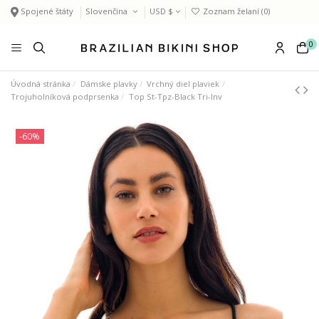
Spojené štáty
Slovenčina
USD $
Zoznam želaní (
0
)
0
Úvodná stránka
Dámske plavky
Vrchný diel plaviek
Trojuholníková podprsenka
Top St-Tpz-Black Tri-Inv
-60%