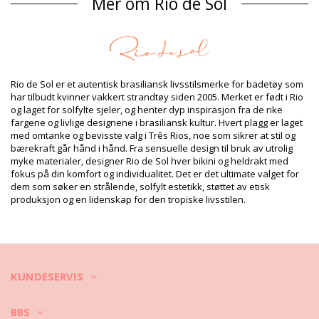
Mer om Rio de Sol
Sammensetning
Sammensetning: 84% Biodegradable Nylon (AMNI SOUL ECO),
16% Spandex (LYCRA) - OEKO-TEX - Chlorine Resistant
Fôr: 84% Biodegradable Nylon (AMNI SOUL ECO), 16% Spandex
(LYCRA) - OEKO-TEX - Chlorine Resistant
Rio de Sol er et autentisk brasiliansk livsstilsmerke for badetøy som
UV Protection: UPF 50+
har tilbudt kvinner vakkert strandtøy siden 2005. Merket er født i Rio
Produkt informasjon
og laget for solfylte sjeler, og henter dyp inspirasjon fra de rike
fargene og livlige designene i brasiliansk kultur. Hvert plagg er laget
Avdeling: Dame, Bikinioverdeler
med omtanke og bevisste valg i Três Rios, noe som sikrer at stil og
Pakken inneholder: 1 x Bikinioverdeler (Annet tilbehør er ikke
bærekraft går hånd i hånd. Fra sensuelle design til bruk av utrolig
inkludert)
myke materialer, designer Rio de Sol hver bikini og heldrakt med
HS CODE: 6112.41.0010
fokus på din komfort og individualitet. Det er det ultimate valget for
SKU: 1981125766
dem som søker en strålende, solfylt estetikk, støttet av etisk
EAN: XS (7899810420978), S (7899810420459), M (7899810419934),
produksjon og en lidenskap for den tropiske livsstilen.
L (7899810420077), XL (7899810420084)
Vekt: 55g / 0.12lb / 1.94oz
Trykk er ikke eksakt og kan variere i hht. snitt
Retusjerte foto
Vask & ivaretagelses
KUNDESERVIS
instruksjoner
Ivaretagelses instrusjoner for: Rio de Sol Top
BBS
Shimmer-Desejo Tri-Inv