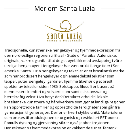
Sammensetning: 100% Organic/Bio Cotton
Mer om Santa Luzia
Produkt informasjon
Avdeling: Unisex, Home
Pakken inneholder: 1 x Home (Annet tilbehør er ikke inkludert)
HS CODE: 56089000
SKU: 1981104367
EAN: Størrelse unik (7899818535360)
Leverandør referanse: 63350
Vekt: 50g / 0.11lb / 1.76oz
Tradisjonelle, kunstneriske hengekøyer og hjemmedekorasjon fra
Retusjerte foto
den nord-østlige regionen til Brasil - State of Paraiba. Autentiske,
originale, vakre og unik - tillat deg et øyeblikk med avslapping i våre
Vask & ivaretagelses
utrolige hengekøyer! Hengekøyer har vært brukt i lange tider i Sør-
instruksjoner
Amerika. Santa Luzia hengekøyer og tekstiler er et brasiliansk merke
Ivaretagelses instrusjoner for: Santa Luzia Tambaba
som har produsert hengekøyer og hjemmedekstil tekstiler som
tepper, puter, sengetøy, gardiner, hjemme tilbehør og et bredt
Natural
spekter av tekstiler siden 1986. Selskapets filosofi er basert på
Video
menneskers komfort og velvære som samt etisk ansvar og
Spill av video Home Tambaba Natural Santa Luzia
bærekraftig vekst. Hva betyr det? Det sikrer arbeid til lokale
brasilianske kunstnere og håndverkere som gjør at landlige regioner
kan opprettholde familier og opprettholde ferdigheter som går fra
generasjon til generasjon. Derfor er hvert stykke unikt. Materialene
som brukes til produksjonen er organisk og resirkulert PET-bomull.
Bomulls dyrking og gjenvinning sikrer også jobber i regionen.
Hengekøyer og hjemmedekorasjon er vakkert designet, fargerik,