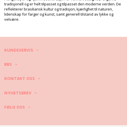
tradisjonell og er helt tilpasset og tilpasset den moderne verden. De
reflekterer brasiliansk kultur og tradisjon, kjærlighet til naturen,
lidenskap for farger og kunst, samt generell tilstand av lykke og
velvære.
Vimeo ID: 315624090
KUNDESERVIS
BBS
KONTAKT OSS
NYHETSBREV
FØLG OSS