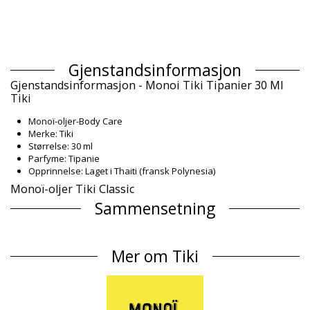
Gjenstandsinformasjon
Gjenstandsinformasjon - Monoi Tiki Tipanier 30 Ml
Tiki
Monoï-oljer-Body Care
Merke: Tiki
Størrelse: 30 ml
Parfyme: Tipanie
Opprinnelse: Laget i Thaiti (fransk Polynesia)
Monoï-oljer Tiki Classic
Sammensetning
Sammensetning: 99% Monoï de Tahiti Appellation of Origin (AO).
Cocos nucifera (coconut) oil, Gardenia Taitensis Flower Extract,
Mer om Tiki
Parfum (Fragrance), Tocopherol (Vitamin E), Amyl cinnamal,
Benzyl benzoate, Benzyl salicylate, Cananga odorata
oil/extract, Citronellol, Geran
Produkt informasjon