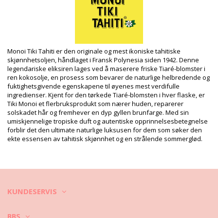
Avdeling: Unisex, Monoï-oljer
Pakken inneholder: 1 x Monoï-oljer (Annet tilbehør er ikke
inkludert)
HS CODE: 330499
SKU: 1974158350475000134
EAN: Størrelse unik (3504750001562)
Monoi Tiki Tahiti er den originale og mest ikoniske tahitiske
Leverandør referanse: 1MT30
skjønnhetsoljen, håndlaget i Fransk Polynesia siden 1942. Denne
Vekt: 30g / 0.07lb / 1.06oz
legendariske eliksiren lages ved å maserere friske Tiaré-blomster i
Retusjerte foto
ren kokosolje, en prosess som bevarer de naturlige helbredende og
fuktighetsgivende egenskapene til øyenes mest verdifulle
Vask & ivaretagelses
ingredienser. Kjent for den tørkede Tiaré-blomsten i hver flaske, er
instruksjoner
Tiki Monoi et flerbruksprodukt som nærer huden, reparerer
Ivaretagelses instrusjoner for: Tiki Monoi Tiki
solskadet hår og fremhever en dyp gyllen brunfarge. Med sin
Tipanier 30 Ml
umiskjennelige tropiske duft og autentiske opprinnelsesbetegnelse
forblir det den ultimate naturlige luksusen for dem som søker den
ekte essensen av tahitisk skjønnhet og en strålende sommerglød.
KUNDESERVIS
BBS