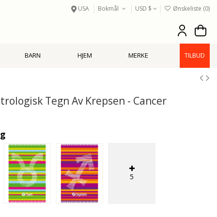
USA
Bokmål
USD $
Ønskeliste (
0
)
BARN
HJEM
MERKE
TILBUD
trologisk Tegn Av Krepsen - Cancer
ig
5