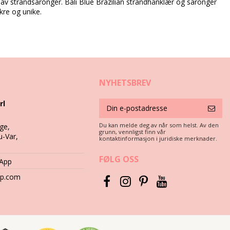
se av strandsaronger. Bali Blue Brazilian strandhånklær og saronger
akre og unike.
NYHETSBREV
rl
Du kan melde deg av når som helst. Av den
ge,
grunn, vennligst finn vår
u-Var,
kontaktinformasjon i juridiske merknader.
du de rene og i god stand?
FØLG OSS
sApp
hop.com
n, slik at fibrene blir litt løse og sanden går ned i bassenget.