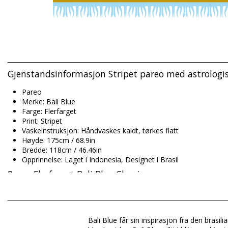
Gjenstandsinformasjon Stripet pareo med astrologisk
Pareo
Merke: Bali Blue
Farge: Flerfarget
Print: Stripet
Vaskeinstruksjon: Håndvaskes kaldt, tørkes flatt
Høyde: 175cm / 68.9in
Bredde: 118cm / 46.46in
Opprinnelse: Laget i Indonesia, Designet i Brasil
Pareo Flerfarget Bali Blue Classic
Sammensetning: 100% Rayon (Canga)
Bali Blue får sin inspirasjon fra den brasil