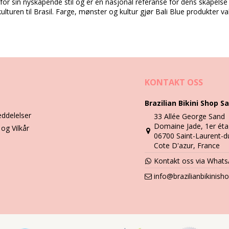
ent for sin nyskapende stil og er en nasjonal referanse for dens skapel
kulturen til Brasil. Farge, mønster og kultur gjør Bali Blue produkter v
KONTAKT OSS
Vask & ivaretagelses instruksjoner
Brazilian Bikini Shop Sa
eddelelser
33 Allée George Sand
Domaine Jade, 1er éta
 og Vilkår
06700 Saint-Laurent-d
Cote D'azur, France
edrakt, men også en kjole, skjørt, tunika, shorts etc. Hvordan holder 
Kontakt oss via What
info@brazilianbikinis
n til og med støvsuge det hjemme eller dynke det i et kar med varmt van
dig. Hvorfor? Det kan ødelegge de fargerike motivene og mønstre.