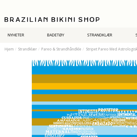
NYHETER
BADETØY
STRANDKLÆR
Hjem
Strandklær
Pareo & Strandhåndkle
Stripet Pareo Med Astrologis