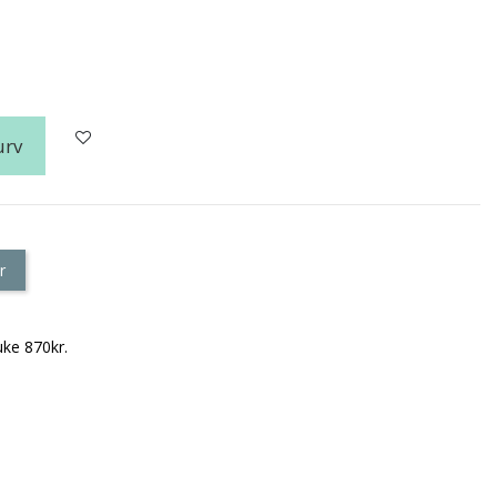
urv
r
uke 870kr.