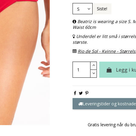
Siste!
Beatriz is wearing a size S
Waist 60cm
Underdel er litt små i størrel
største.
Rio de Sol - Kvinne - Størrels
Legg i k
Leveringstider og kostnade
Gratis levering når du br