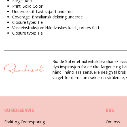
Farge: Red
Print: Solid Color
Underdelstil: Lavt skjært underdel
Coverage: Brasiliansk dekning underdel
Closure type: Tie
Vaskeinstruksjon: Håndvaskes kaldt, tørkes flatt
Closure type: Tie
Opprinnelse: Laget i Brasil
Bikinibukser Red Rio de Sol SPRING
Rio de Sol er et autentisk brasiliansk liv
Sammensetning: 84% Biodegradable Nylon (AMNI SOUL ECO), 
dyp inspirasjon fra de rike fargene og li
Fôr: 84% Biodegradable Nylon (AMNI SOUL ECO), 16% Spandex
hånd i hånd. Fra sensuelle design til bru
UV Protection: UPF 50+
valget for dem som søker en strålende, so
Avdeling: Dame, Bikinibukser
Pakken inneholder: 1 x Bikinibukser (Annet tilbehør er ikke inklu
HS CODE: 6112.41.0010
SKU: 1981126562
KUNDESERVIS
BBS
EAN: XS (7899810434012), S (7899810434005), M (789981043
Vekt: 45g / 0.1lb / 1.59oz
Frakt og Ordresporing
Om oss
Retusjerte foto