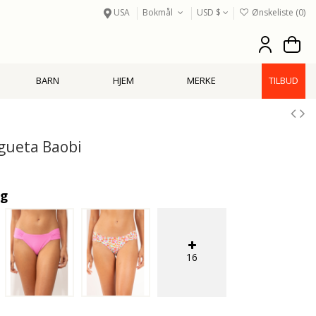
USA
Bokmål
USD $
Ønskeliste (
0
)
BARN
HJEM
MERKE
TILBUD
gueta Baobi
ig
16