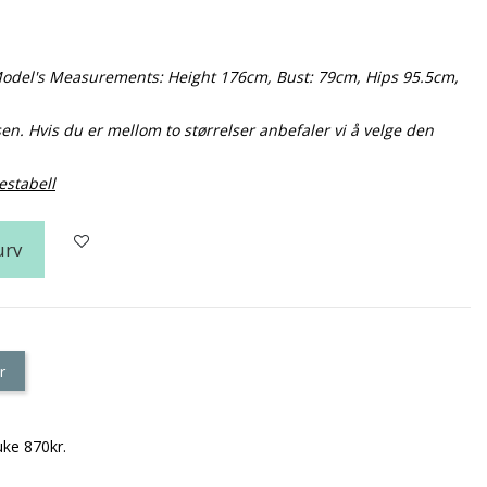
. Model's Measurements: Height 176cm, Bust: 79cm, Hips 95.5cm,
sen. Hvis du er mellom to størrelser anbefaler vi å velge den
estabell
urv
r
uke 870kr.