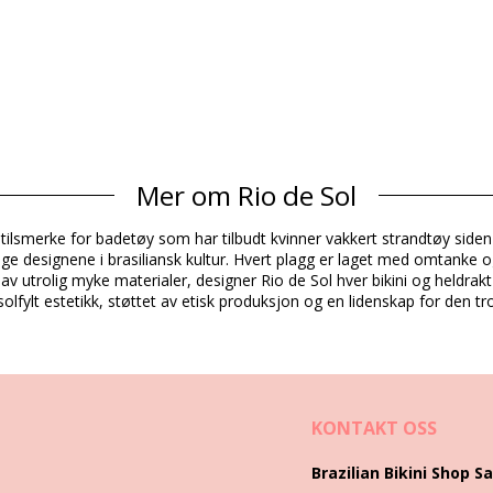
Mer om Rio de Sol
Sammensetning
sstilsmerke for badetøy som har tilbudt kvinner vakkert strandtøy siden 
16% Spandex (LYCRA) - OEKO-TEX - Chlorine Resistant
vlige designene i brasiliansk kultur. Hvert plagg er laget med omtanke o
 (LYCRA) - OEKO-TEX - Chlorine Resistant
k av utrolig myke materialer, designer Rio de Sol hver bikini og heldrak
lfylt estetikk, støttet av etisk produksjon og en lidenskap for den trop
Produkt informasjon
dert)
KONTAKT OSS
3992), L (7899810433985), XL (7899810433978)
Brazilian Bikini Shop Sa