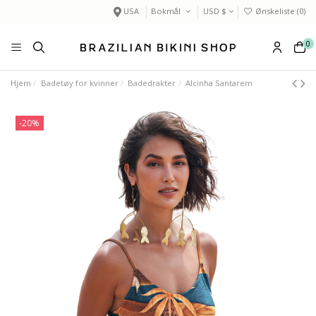
USA
Bokmål
USD $
Ønskeliste (
0
)
0
Hjem
Badetøy for kvinner
Badedrakter
Alcinha Santarem
-20%