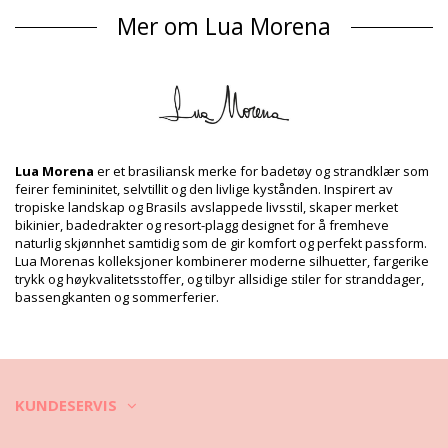
Badedrakter Flerfarget Lua Morena
Mer om Lua Morena
Sammensetning
Sammensetning: 85%Polyamide, 15%Elastane
Fôr: 88% Polyamide, 12% Elastane
Produkt informasjon
Avdeling: Dame, Badedrakter
Pakken inneholder: 1 x Badedrakter (Annet tilbehør er ikke
Lua Morena
er et brasiliansk merke for badetøy og strandklær som
inkludert)
feirer femininitet, selvtillit og den livlige kystånden. Inspirert av
HS CODE: 6112.41.0010
tropiske landskap og Brasils avslappede livsstil, skaper merket
SKU: 1981123695
bikinier, badedrakter og resort-plagg designet for å fremheve
EAN: XS (7899918116346), S (7899670741138), M (7899670741190),
naturlig skjønnhet samtidig som de gir komfort og perfekt passform.
L (7899670741268), XL (7899670741336)
Lua Morenas kolleksjoner kombinerer moderne silhuetter, fargerike
Leverandør referanse: 30151035
trykk og høykvalitetsstoffer, og tilbyr allsidige stiler for stranddager,
Vekt: 115g / 0.25lb / 4.06oz
bassengkanten og sommerferier.
Trykk er ikke eksakt og kan variere i hht. snitt
Retusjerte foto
Vask & ivaretagelses
instruksjoner
KUNDESERVIS
Ivaretagelses instrusjoner for: Lua Morena Alcinha
Santarem