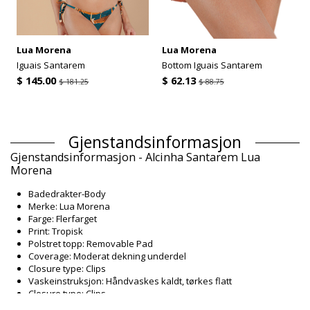
Lua Morena
Lua Morena
Iguais Santarem
Bottom Iguais Santarem
$ 145.00
$ 62.13
$ 181.25
$ 88.75
Gjenstandsinformasjon
Gjenstandsinformasjon - Alcinha Santarem Lua
Morena
Badedrakter-Body
Merke: Lua Morena
Farge: Flerfarget
Print: Tropisk
Polstret topp: Removable Pad
Coverage: Moderat dekning underdel
Closure type: Clips
Vaskeinstruksjon: Håndvaskes kaldt, tørkes flatt
Closure type: Clips
Opprinnelse: Laget i Brasil