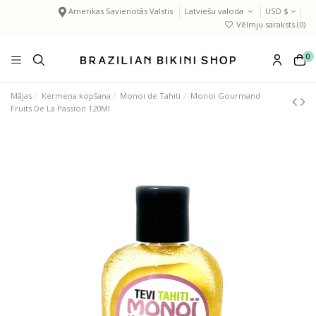
Amerikas Savienotās Valstis
Latviešu valoda
USD $
Vēlmju saraksts (
0
)
0
Mājas
Ķermeņa kopšana
Monoi de Tahiti
Monoi Gourmand
Fruits De La Passion 120Ml