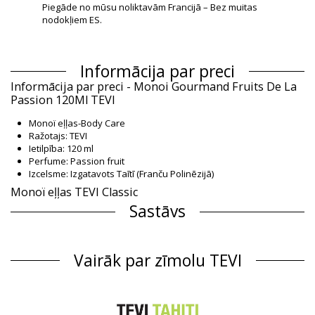
Piegāde no mūsu noliktavām Francijā – Bez muitas
nodokļiem ES.
Informācija par preci
Informācija par preci - Monoi Gourmand Fruits De La
Passion 120Ml TEVI
Monoï eļļas-Body Care
Ražotajs: TEVI
Ietilpība: 120 ml
Perfume: Passion fruit
Izcelsme: Izgatavots Taītī (Franču Polinēzijā)
Monoï eļļas TEVI Classic
Sastāvs
Sastāvs: 99% Monoï de Tahiti
Produkta informācija
Vairāk par zīmolu TEVI
Nodaļa: Unisex, Monoï eļļas
Iesaiņojumā ietilpst: 1 x Monoï eļļas (Citi aksesuāri nav iekļauti)
HS CODE: 330499
SKU: 3076003300003