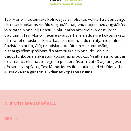
EAN: Izmērs unikāls (3076003233513)
Piegādātāja atsauce: 101250915
Svars: 130g / 0.29lb / 4.59oz
Retušēti foto
Tevi Monoi ir autentisks Polinēzijas zīmols, kas veltīts Taiti senatnīgo
skaistumkopšanas rituālu saglabāšanai, izmantojot savu augstākās
Mazgāšanas un kopšanas
kvalitātes Monoi eļļu klāstu. Roku darbs ar vislielāko cieņu pret
pamācība
tradīcijām, Tevi Monoi macerē svaigus Tiaré ziedus tīrā kokosriekstu
Kopšanas pamācība šim priekšmetam: TEVI Monoi
eļļā, radot dabisku eliksīru, kas dziļi mitrina ādu un atjauno matus.
Pazīstams ar bagātīgu tropisko aromātu un nomierinošām,
Gourmand Fruits De La Passion 120Ml
aizsargājošām īpašībām, šis autentiskais Monoi de Tahiti ir
daudzfunkcionāls skaistumkopšanas produkts. Neatkarīgi no tā, vai
to izmanto zeltainas iedeguma pastiprināšanai vai kā atjaunojošu
pēcsaules kopšanu, Tevi Monoi ienes tīro, saules pielieto Dienvidu
Klusā okeāna garu tavā ikdienas kopšanas rutīnā.
KLIENTU APKALPOŠANA
BBS