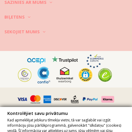
SAZINIES AR MUMS
BIĻETENS
SEKOJIET MUMS
Kontrolējiet savu privātumu
Kad apmeklējat jebkuru tīmekļa vietni, tā var saglabāt vai izgūt
informāciju jūsu pārlūkprogrammā, galvenokārt "sīkdatņu" (cookies)
veidā. Šī informācija var attiekties uz jums, jūsu vēlmēm vai jūsu
Visas cenas ietver PVN · PVN numurs FR36509778270 · Visas tiesības