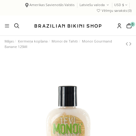
Amerikas Savienotās Valstis
Latviešu valoda
USD $
Vēlmju saraksts (
0
)
0
Mājas
Ķermeņa kopšana
Monoi de Tahiti
Monoi Gourmand
Banane 125Ml