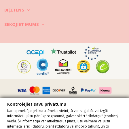
BIĻETENS
SEKOJIET MUMS
Kontrolējiet savu privātumu
Kad apmeklējat jebkuru tīmekļa vietni, tā var saglabāt vai izgūt
informāciju jūsu pārlūkprogrammā, galvenokārt "sīkdatņu" (cookies)
veidā. Šī informācija var attiekties uz jums, jūsu vēlmēm vai jūsu
Visas cenas ietver PVN · PVN numurs FR36509778270 · Visas tiesības
interneta ierīci (datoru, planšetdatoru vai mobilo tālruni), un to
aizsargātas ©2023 Brazilian Bikini Shop