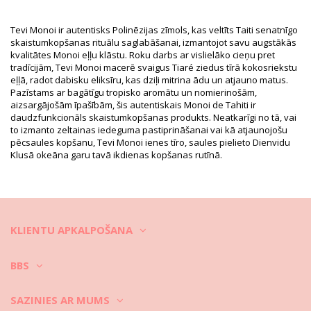
Piegādātāja atsauce: 101250815
Svars: 130g / 0.29lb / 4.59oz
Retušēti foto
Tevi Monoi ir autentisks Polinēzijas zīmols, kas veltīts Taiti senatnīgo
skaistumkopšanas rituālu saglabāšanai, izmantojot savu augstākās
Mazgāšanas un kopšanas
kvalitātes Monoi eļļu klāstu. Roku darbs ar vislielāko cieņu pret
pamācība
tradīcijām, Tevi Monoi macerē svaigus Tiaré ziedus tīrā kokosriekstu
Kopšanas pamācība šim priekšmetam: TEVI Monoi
eļļā, radot dabisku eliksīru, kas dziļi mitrina ādu un atjauno matus.
Pazīstams ar bagātīgu tropisko aromātu un nomierinošām,
Gourmand Banane 125Ml
aizsargājošām īpašībām, šis autentiskais Monoi de Tahiti ir
daudzfunkcionāls skaistumkopšanas produkts. Neatkarīgi no tā, vai
to izmanto zeltainas iedeguma pastiprināšanai vai kā atjaunojošu
pēcsaules kopšanu, Tevi Monoi ienes tīro, saules pielieto Dienvidu
Klusā okeāna garu tavā ikdienas kopšanas rutīnā.
KLIENTU APKALPOŠANA
BBS
SAZINIES AR MUMS