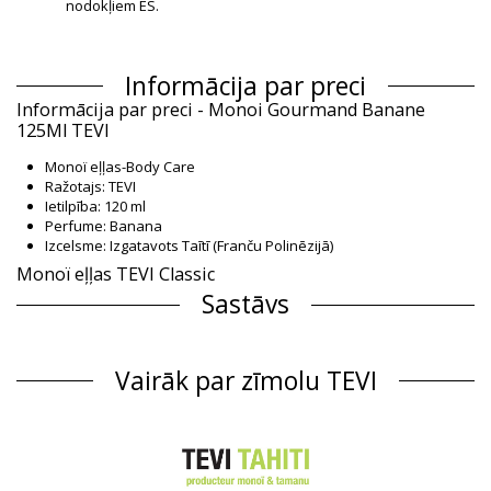
nodokļiem ES.
Informācija par preci
Informācija par preci - Monoi Gourmand Banane
125Ml TEVI
Monoï eļļas-Body Care
Ražotajs: TEVI
Ietilpība: 120 ml
Perfume: Banana
Izcelsme: Izgatavots Taītī (Franču Polinēzijā)
Monoï eļļas TEVI Classic
Sastāvs
Sastāvs: 98% Monoï de Tahiti
Produkta informācija
Vairāk par zīmolu TEVI
Nodaļa: Unisex, Monoï eļļas
Iesaiņojumā ietilpst: 1 x Monoï eļļas (Citi aksesuāri nav iekļauti)
HS CODE: 330499
SKU: 3076003300002
EAN: Izmērs unikāls (3076003233520)