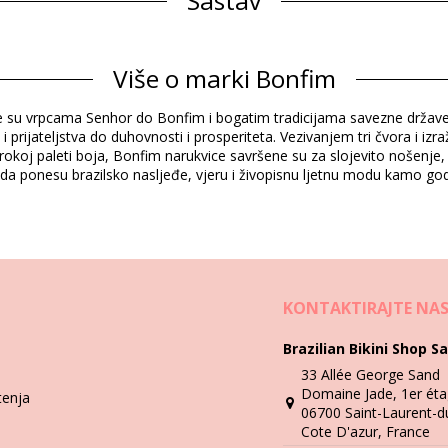
Sastav
Informacije o proizvodu
Više o marki Bonfim
e su vrpcama Senhor do Bonfim i bogatim tradicijama savezne države 
i i prijateljstva do duhovnosti i prosperiteta. Vezivanjem tri čvora i izra
okoj paleti boja, Bonfim narukvice savršene su za slojevito nošenje, d
da ponesu brazilsko nasljeđe, vjeru i živopisnu ljetnu modu kamo god 
Upute za pranje i njegu
KONTAKTIRAJTE NA
.
Brazilian Bikini Shop Sa
33 Allée George Sand
gućnosti sa zaštitnom tkaninom.
Domaine Jade, 1er éta
tenja
Video
06700 Saint-Laurent-d
im
Cote D'azur, France