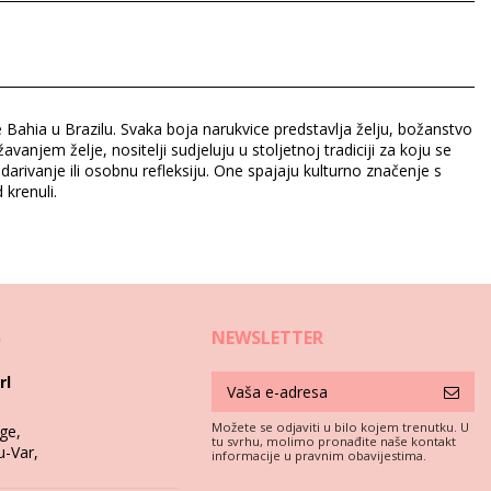
Bahia u Brazilu. Svaka boja narukvice predstavlja želju, božanstvo
žavanjem želje, nositelji sudjeluju u stoljetnoj tradiciji za koju se
arivanje ili osobnu refleksiju. One spajaju kulturno značenje s
krenuli.
S
NEWSLETTER
rl
Možete se odjaviti u bilo kojem trenutku. U
ge,
tu svrhu, molimo pronađite naše kontakt
u-Var,
informacije u pravnim obavijestima.