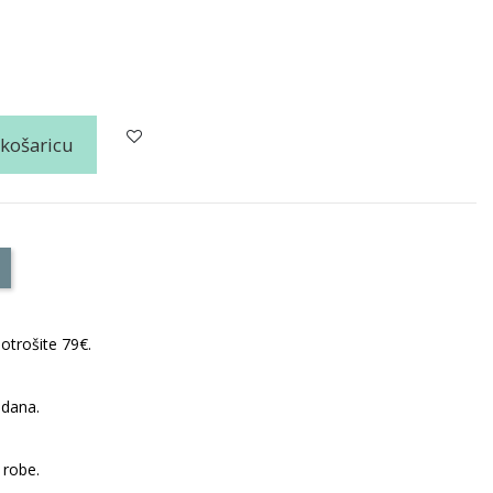
 košaricu
otrošite 79€.
 dana.
 robe.