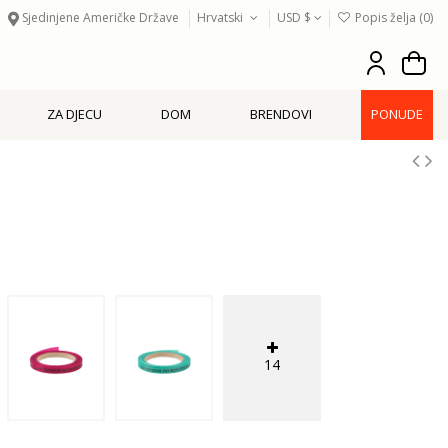
Sjedinjene Američke Države
Hrvatski
USD $
Popis želja (
0
)
ZA DJECU
DOM
BRENDOVI
PONUDE
14