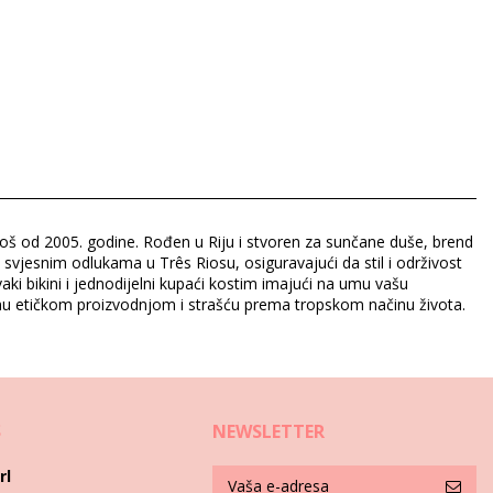
 još od 2005. godine. Rođen u Riju i stvoren za sunčane duše, brend
i svjesnim odlukama u Três Riosu, osiguravajući da stil i održivost
aki bikini i jednodijelni kupaći kostim imajući na umu vašu
žanu etičkom proizvodnjom i strašću prema tropskom načinu života.
S
NEWSLETTER
rl