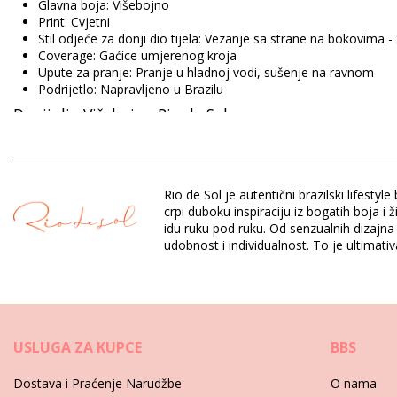
Glavna boja: Višebojno
Print: Cvjetni
Stil odjeće za donji dio tijela: Vezanje sa strane na bokovima -
Coverage: Gaćice umjerenog kroja
Upute za pranje: Pranje u hladnoj vodi, sušenje na ravnom
Podrijetlo: Napravljeno u Brazilu
Donji dio Višebojno Rio de Sol
Sastav: 86% Polyamide, 14% Elastane (LYCRA XTRA LIFE) Oek
Podstava: 86% Polyamide, 14% Elastane (LYCRA XTRA LIFE) 
Rio de Sol je autentični brazilski lifes
crpi duboku inspiraciju iz bogatih boja i
idu ruku pod ruku. Od senzualnih dizajna 
Odjel: Za žene, Donji dio
udobnost i individualnost. To je ultimat
Pakiranje uključuje: 1 x Donji dio (Drugi pribor koji nije uključen
HS CODE: 6112.41.0010
SKU: 1981110210
EAN: XS (7899810156167), S (7899810156174), M (789981015
Težina: 45g / 0.1lb / 1.59oz
Ispis nije točan i može varirati naspram reza
USLUGA ZA KUPCE
BBS
Retuširane fotografije
Dostava i Praćenje Narudžbe
O nama