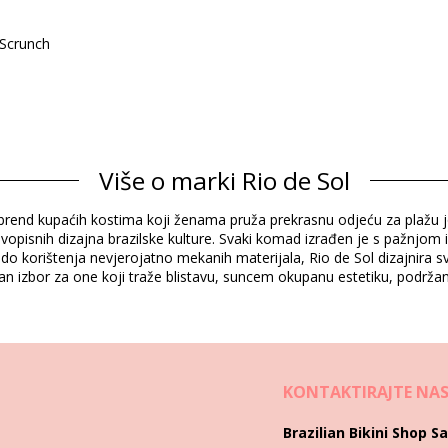
 Scrunch
Sastav
Više o marki Rio de Sol
o-Tex Standard
Oeko
tyle brend kupaćih kostima koji ženama pruža prekrasnu odjeću za plažu
Informacije o proizvodu
 živopisnih dizajna brazilske kulture. Svaki komad izrađen je s pažnjom 
do korištenja nevjerojatno mekanih materijala, Rio de Sol dizajnira sv
ivan izbor za one koji traže blistavu, suncem okupanu estetiku, podr
)
6181), L (7899810156198), XL (7899810156204)
KONTAKTIRAJTE NA
Upute za pranje i njegu
Brazilian Bikini Shop Sa