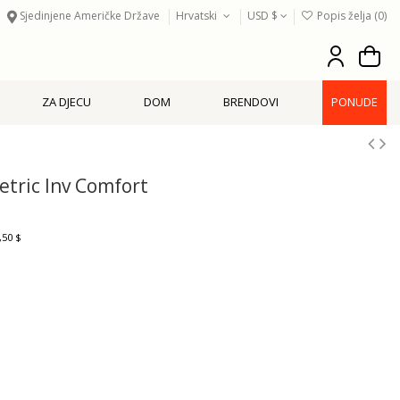
Sjedinjene Američke Države
Hrvatski
USD $
Popis želja (
0
)
ZA DJECU
DOM
BRENDOVI
PONUDE
tric Inv Comfort
,50 $