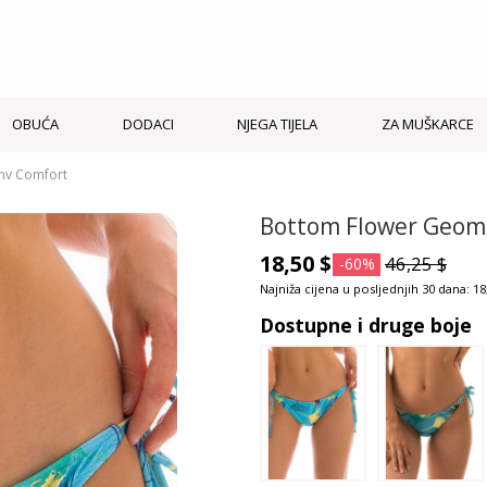
OBUĆA
DODACI
NJEGA TIJELA
ZA MUŠKARCE
nv Comfort
Bottom Flower Geome
18,50 $
46,25 $
-60%
Najniža cijena u posljednjih 30 dana: 18
Dostupne i druge boje