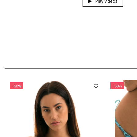
Play videos
−60%
−60%