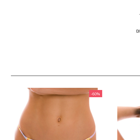
‎-60%