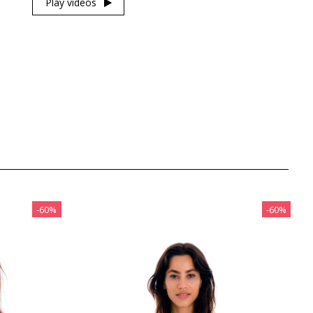
Play videos
‎-60%
‎-60%