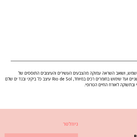
מספק לנשים בגדי חוף יפים מאז 2005. המותג נולד בריו ונועד לאוהבי השמש, ושואב השראה עמוקה מהצבעים העשירים והעיצובים התוססים של
התרבות הברזילאית. כל פריט מיוצר בקפידה ובבחירות מודעות ב-Três Rios, כדי להבטיח שסגנון וקיימות הולכים יד ביד. מעיצובים חושניים ועד שימוש בחומרים רכים במיוחד, Rio de Sol עיצב כל ביקיני ובגד ים שלם
ובתשוקה לאורח החיים הטרופי.
ניוזלטר
B