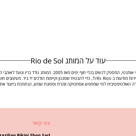
הרכב
עוד על המותג Rio de Sol
Rio de Sol הוא מותג בגדי ים בסגנון חיים ברזילאי אותנטי, ה
מידע מוצר
חירה האולטימטיבית למי שמחפש אסתטיקה זוהרת וספוגת שמש, הנתמכת בייצור אתי 
EAN: XS (7899810184412), S (78998101844
צור קשר
razilian Bikini Shop Sarl