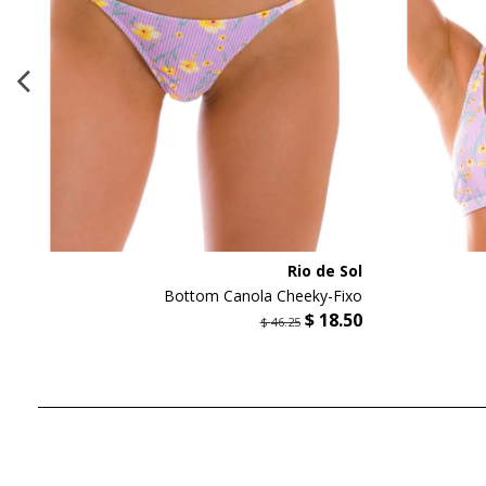
l
Rio de Sol
o
Bottom Canola Cheeky-Fixo