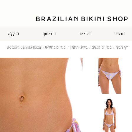
חדש ב
בגדי ים
בגדי חוף
הַנעָלָה
דף הבית
בגדי ים לנשים
ביקיני תחתון
בגד ים ברזילאי
Bottom Canola Ibiza