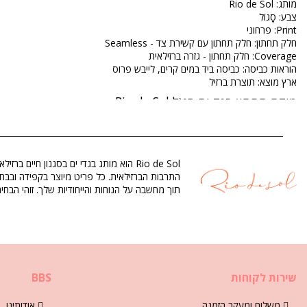
מותג: Rio de Sol
צבע: סָגוֹל
Print: פרחוני
חלק תחתון: חלק תחתון עם קשירת צד - Seamless
Coverage: חלק תחתון - גזרה ברזילאית
הוראות כביסה: כביסה ביד במים קרים, לייבש פרוס
ארץ מוצא: תוצרת ברזיל
מידת תחתון בגד ים סָגוֹל Rio de Sol
הרכב: 86% Polyamide, 14% Elastane (LYCRA XTRA LIFE) Oeko-Tex Standard
בטנה: 86% Polyamide, 14% Elastane (LYCRA XTRA LIFE) Oeko-Tex Standard
UV Protection: UPF 50+
תוך מחשבה על הנוחות והייחודיות שלך. זוהי הב
מדור: נשים, מידת תחתון בגד ים
החבילה כוללת: 1 x מידת תחתון בגד ים (אביזרים אחרים שאינם כלולים)
HS CODE: 6112.41.0010
SKU: 1981113108
29), M (7899810184436), L (7899810184443), XL (7899810184450)
שירות לקוחות
BBS
משקל: 45g / 0.1lb / 1.59oz
ההדפסה אינה מדויקת ועלולה להשתנות בהתאם ‏לגזירה
תמונות משודרגות
משלוח ומעקב הזמנה
אודותינו