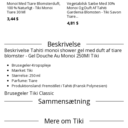
Monoï Med Tiare Blomsterduft,
Vegetabilsk Sæbe Med 30%
100 % Naturligt - Tiki Monoi
Monoi Og Duft Af Tahiti
Tiare 30 Ml
Gardenia Blomsten - Tiki Savon
Tiare...
3,44 $
4,81 $
Beskrivelse
Beskrivelse Tahiti monoï shower gel med duft af tiare
blomster - Gel Douche Au Monoi 250Ml Tiki
Brusegeler-Kropspleje
Mærket: Tiki
Størrelse: 250 ml
Parfume: Tiare
Produktionsland: Fremstillet i Tahiti (Fransk Polynesien)
Brusegeler Tiki Classic
Sammensætning
Sammensætning: 0.5% Monoï de Tahiti Appellation of Origin
(AO). Aqua, Sodium laureth sulfate, Cocamidopropyl betaine,
Mere om Tiki
Propylene glycol 5-bromo-5-nitro-1,3-dioxane, Cocos nucifera
oil, Gardenia taitensis flower extract, Parfum (Fragrance),