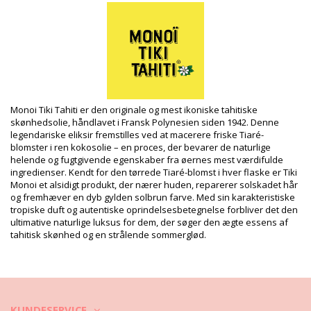
Tocopherol (Vitamin E), Amyl ci
Produktinformation
Afdeling: Unisex, Brusegeler
Pakken inkluderer: 1 x Brusegeler (Andre accessoirer er ikke
inkluderet)
HS CODE: 330499
SKU: 1974025
EAN: Størrelse unik (3504750004211)
Monoi Tiki Tahiti er den originale og mest ikoniske tahitiske
Leverandørreference: 1GD
skønhedsolie, håndlavet i Fransk Polynesien siden 1942. Denne
Vægt: 250g / 0.55lb / 8.82oz
legendariske eliksir fremstilles ved at macerere friske Tiaré-
Retouchering af fotos
blomster i ren kokosolie – en proces, der bevarer de naturlige
helende og fugtgivende egenskaber fra øernes mest værdifulde
Vaske- & plejeinstrukser
ingredienser. Kendt for den tørrede Tiaré-blomst i hver flaske er Tiki
Plejeinstrukser for: Tiki Gel Douche Au Monoi 250Ml
Monoi et alsidigt produkt, der nærer huden, reparerer solskadet hår
og fremhæver en dyb gylden solbrun farve. Med sin karakteristiske
tropiske duft og autentiske oprindelsesbetegnelse forbliver det den
ultimative naturlige luksus for dem, der søger den ægte essens af
tahitisk skønhed og en strålende sommerglød.
KUNDESERVICE