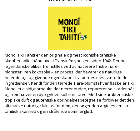
Propylene glycol, 5-bromo-5-nitro-1,3-dioxane, Cocos nucifera
oil, Gardenia taitensis flower extract, Parfum (Fragrance),
Tocopherol (Vitamin E), Amyl c
Produktinformation
Afdeling: Unisex, Shampoo
Pakken inkluderer: 1 x Shampoo (Andre accessoirer er ikke
inkluderet)
HS CODE: 330499
SKU: 350475000440
Monoi Tiki Tahiti er den originale og mest ikoniske tahitiske
EAN: Størrelse unik (3504750004402)
skønhedsolie, håndlavet i Fransk Polynesien siden 1942. Denne
Leverandørreference: 1SMT
legendariske eliksir fremstilles ved at macerere friske Tiaré-
Vægt: 250g / 0.55lb / 8.82oz
blomster i ren kokosolie – en proces, der bevarer de naturlige
Retouchering af fotos
helende og fugtgivende egenskaber fra øernes mest værdifulde
ingredienser. Kendt for den tørrede Tiaré-blomst i hver flaske er Tiki
Vaske- & plejeinstrukser
Monoi et alsidigt produkt, der nærer huden, reparerer solskadet hår
Plejeinstrukser for: Tiki Tiki Shampoing Monoi Tiare
og fremhæver en dyb gylden solbrun farve. Med sin karakteristiske
250 Ml
tropiske duft og autentiske oprindelsesbetegnelse forbliver det den
ultimative naturlige luksus for dem, der søger den ægte essens af
tahitisk skønhed og en strålende sommerglød.