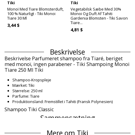
Tiki
Tiki
Monoï Med Tiare Blomsterduft,
Vegetabilsk Sæbe Med 30%
100 % Naturligt - Tiki Monoi
Monoi Og Duft Af Tahiti
Tiare 30 Ml
Gardenia Blomsten - Tiki Savon
Tiare...
3,44 $
4,81 $
Beskrivelse
Beskrivelse Parfumeret shampoo fra Tiaré, beriget
med monoï, ingen parabener - Tiki Shampoing Monoi
Tiare 250 Ml Tiki
Shampoo-Kropspleje
Mærket: Tiki
Størrelse: 250 ml
Parfume: Tiare
Produktionsland: Fremstillet i Tahiti (Fransk Polynesien)
Shampoo Tiki Classic
Sammensætning
Sammensætning: 0.5% Monoï de Tahiti Appellation of Origin
Mere om Tiki
(AO). Aqua, Sodium laureth sulfate, Cocamidopropyl betaine,