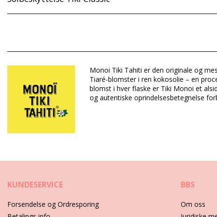
Sammensætning: 96% Monoï de Tahiti Appellation of Origin (AO).
(filter), Parfum (Fragrance), Tocopherol (E Vitamin), CI26100,
UV Protection: SPF 3
Monoi Tiki Tahiti er den originale og mes
Afdeling: Unisex, Solbeskyttelse
Tiaré-blomster i ren kokosolie – en proc
Pakken inkluderer: 1 x Solbeskyttelse (Andre accessoirer er ikke
blomst i hver flaske er Tiki Monoi et al
HS CODE: 330499
og autentiske oprindelsesbetegnelse for
SKU: 1974034
EAN: Størrelse unik (3504750011028)
Leverandørreference: 1MR
Vægt: 130g / 0.29lb / 4.59oz
Retouchering af fotos
Plejeinstrukser for: Tiki Monoï Tiki Tiaré Solaire Indi
KUNDESERVICE
BBS
Forsendelse og Ordresporing
Om oss
Betalings info
Juridiske m