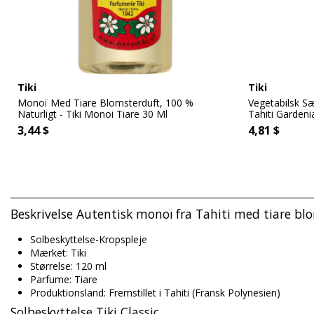
Tiki
Tiki
Monoï Med Tiare Blomsterduft, 100 %
Vegetabilsk 
Naturligt - Tiki Monoi Tiare 30 Ml
Tahiti Gardeni
3,44 $
4,81 $
Beskrivelse Autentisk monoï fra Tahiti med tiare blom
Solbeskyttelse-Kropspleje
Mærket: Tiki
Størrelse: 120 ml
Parfume: Tiare
Produktionsland: Fremstillet i Tahiti (Fransk Polynesien)
Solbeskyttelse Tiki Classic