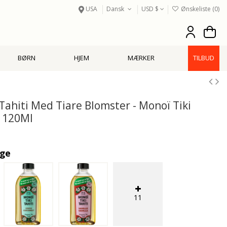
USA
Dansk
USD $
Ønskeliste (
0
)
BØRN
HJEM
MÆRKER
TILBUD
Tahiti Med Tiare Blomster - Monoï Tiki
3 120Ml
ige
11