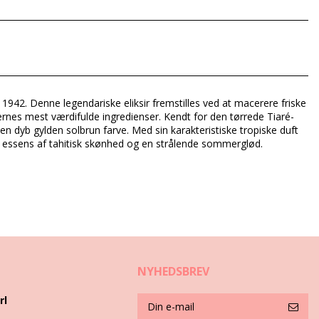
rfum (Fragrance), Tocopherol (Vitamin E), Ethyl hexyl salicylate
 1942. Denne legendariske eliksir fremstilles ved at macerere friske
ernes mest værdifulde ingredienser. Kendt for den tørrede Tiaré-
en dyb gylden solbrun farve. Med sin karakteristiske tropiske duft
te essens af tahitisk skønhed og en strålende sommerglød.
NYHEDSBREV
rl