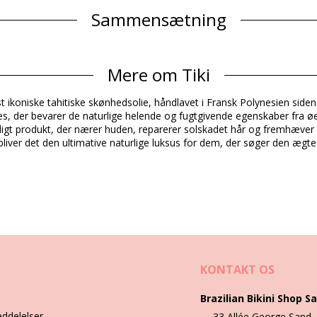
Sammensætning
 Cocos nucifera (coconut) oil, Gardenia Taitensis Flower Extract, Pa
 Amyl cinnama
Mere om Tiki
Produktinformation
t ikoniske tahitiske skønhedsolie, håndlavet i Fransk Polynesien siden
es, der bevarer de naturlige helende og fugtgivende egenskaber fra ø
 inkluderet)
sidigt produkt, der nærer huden, reparerer solskadet hår og fremhæver 
bliver det den ultimative naturlige luksus for dem, der søger den æg
Vaske- & plejeinstrukser
ce 3 120Ml
KONTAKT OS
Brazilian Bikini Shop Sa
eddelelser
33 Allée George Sand