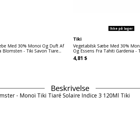
Ikke på lager
Tiki
Sæbe Med 30% Monoi Og Duft Af
Vegetabilsk Sæbe Med 30% Monoi
a Blomsten - Tiki Savon Tiare...
Og Essens Fra Tahiti Gardenia - Ti
4,81 $
Beskrivelse
ster - Monoï Tiki Tiaré Solaire Indice 3 120Ml Tiki