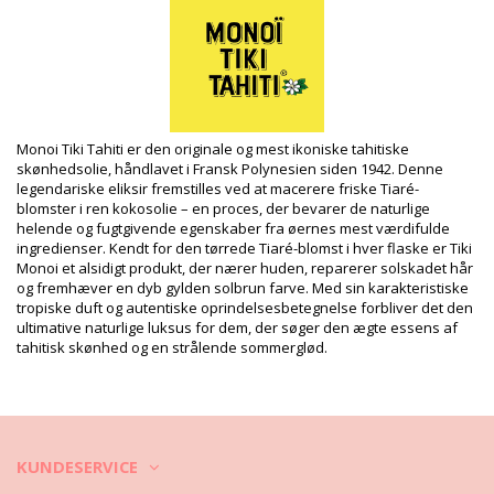
UV Protection: SPF 3
Produktinformation
Afdeling: Unisex, Solbeskyttelse
Pakken inkluderer: 1 x Solbeskyttelse (Andre accessoirer er
ikke inkluderet)
HS CODE: 330499
SKU: 1974065
Monoi Tiki Tahiti er den originale og mest ikoniske tahitiske
EAN: Størrelse unik (3504750011141)
skønhedsolie, håndlavet i Fransk Polynesien siden 1942. Denne
Vægt: 1200g / 2.64lb / 42.33oz
legendariske eliksir fremstilles ved at macerere friske Tiaré-
Retouchering af fotos
blomster i ren kokosolie – en proces, der bevarer de naturlige
helende og fugtgivende egenskaber fra øernes mest værdifulde
Vaske- & plejeinstrukser
ingredienser. Kendt for den tørrede Tiaré-blomst i hver flaske er Tiki
Plejeinstrukser for: Tiki Monoi Tiki Tiare Indice 3 1L
Monoi et alsidigt produkt, der nærer huden, reparerer solskadet hår
og fremhæver en dyb gylden solbrun farve. Med sin karakteristiske
tropiske duft og autentiske oprindelsesbetegnelse forbliver det den
ultimative naturlige luksus for dem, der søger den ægte essens af
tahitisk skønhed og en strålende sommerglød.
KUNDESERVICE