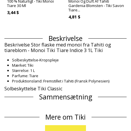
100 % Naturligt - Tiki Monoi
Monoi Og Duft Af Tahiti
Tiare 30 Ml
Gardenia Blomsten - Tiki Savon
Tiare...
3,44 $
4,81 $
Beskrivelse
Beskrivelse Stor flaske med monoi fra Tahiti og
tiareblom - Monoi Tiki Tiare Indice 3 1L Tiki
Solbeskyttelse-Kropspleje
Mærket: Tiki
Størrelse: 1 L
Parfume: Tiare
Produktionsland: Fremstillet i Tahiti (Fransk Polynesien)
Solbeskyttelse Tiki Classic
Sammensætning
Sammensætning: 96% Monoï de Tahiti Appellation of Origin
(AO). Cocos nucifera (coconut) oil, Gardenia Taitensis Flower
Mere om Tiki
Extract, Parfum (Fragrance), Tocopherol (Vitamin E), Ethyl hexyl
salicylate (filter), Parfum (Fragrance), Tocopherol (E Vitamin),
CI26100, Amyl cinnama