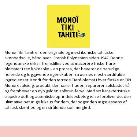
(Vitamin E), CI 45430, Amyl cinnamal, Benzyl Alcohol, Benzyl
benzoate, Benzyl salicylate, Cit
Produktinformation
Afdeling: Unisex, Badesalte
Pakken inkluderer: 1 x Badesalte (Andre accessoirer er ikke
inkluderet)
HS CODE: 330499
SKU: 350475000610
EAN: Størrelse unik (3504750006000)
Monoi Tiki Tahiti er den originale og mest ikoniske tahitiske
Leverandørreference: 1SELTM/1SELT
skønhedsolie, håndlavet i Fransk Polynesien siden 1942. Denne
Vægt: 130g / 0.29lb / 4.59oz
legendariske eliksir fremstilles ved at macerere friske Tiaré-
Retouchering af fotos
blomster i ren kokosolie – en proces, der bevarer de naturlige
helende og fugtgivende egenskaber fra øernes mest værdifulde
Vaske- & plejeinstrukser
ingredienser. Kendt for den tørrede Tiaré-blomst i hver flaske er Tiki
Plejeinstrukser for: Tiki Tiki Sel De Bain Tiare 125 Gr
Monoi et alsidigt produkt, der nærer huden, reparerer solskadet hår
og fremhæver en dyb gylden solbrun farve. Med sin karakteristiske
tropiske duft og autentiske oprindelsesbetegnelse forbliver det den
ultimative naturlige luksus for dem, der søger den ægte essens af
tahitisk skønhed og en strålende sommerglød.