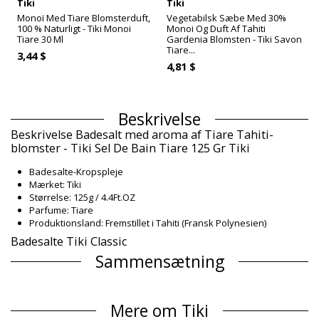
Tiki
Tiki
Monoï Med Tiare Blomsterduft,
Vegetabilsk Sæbe Med 30%
100 % Naturligt - Tiki Monoi
Monoi Og Duft Af Tahiti
Tiare 30 Ml
Gardenia Blomsten - Tiki Savon
Tiare...
3,44 $
4,81 $
Beskrivelse
Beskrivelse Badesalt med aroma af Tiare Tahiti-
blomster - Tiki Sel De Bain Tiare 125 Gr Tiki
Badesalte-Kropspleje
Mærket: Tiki
Størrelse: 125g / 4.4Ft.OZ
Parfume: Tiare
Produktionsland: Fremstillet i Tahiti (Fransk Polynesien)
Badesalte Tiki Classic
Sammensætning
Sammensætning: 0.5% Monoï de Tahiti Appellation of Origin
(AO). Sodium chloride, Cocos nucifera (coconut) oil, Gardenia
Mere om Tiki
Taitensis Flower Extract, Parfum (Fragrance), Tocopherol