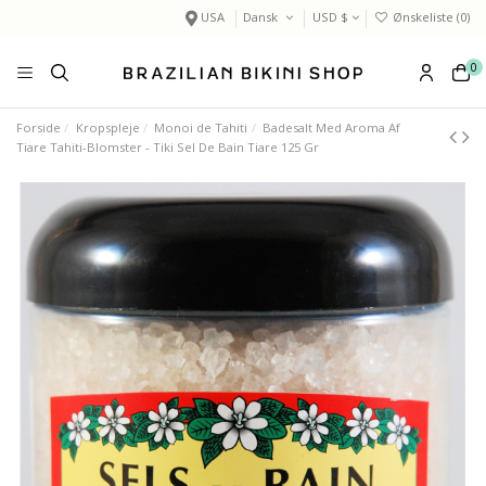
USA
Dansk
USD $
Ønskeliste (
0
)
0
Forside
Kropspleje
Monoi de Tahiti
Badesalt Med Aroma Af
Tiare Tahiti-Blomster - Tiki Sel De Bain Tiare 125 Gr