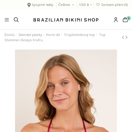
Spojené státy
Čeština
USD $
Seznam přání (
0
)
0
Domů
Dámské plavky
Horní díl
Trojúhelníkový top
Top
Shimmer-Desejo Frufru