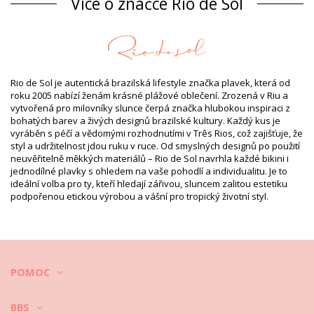
Více o značce Rio de Sol
Složení
Složení: 84% Biodegradable Nylon (AMNI SOUL ECO), 16%
Spandex (LYCRA) - OEKO-TEX - Chlorine Resistant
Podšívka: 84% Biodegradable Nylon (AMNI SOUL ECO), 16%
Spandex (LYCRA) - OEKO-TEX - Chlorine Resistant
Rio de Sol je autentická brazilská lifestyle značka plavek, která od
UV ochrana: UPF 50+
roku 2005 nabízí ženám krásné plážové oblečení. Zrozená v Riu a
Informace o produktu
vytvořená pro milovníky slunce čerpá značka hlubokou inspiraci z
bohatých barev a živých designů brazilské kultury. Každý kus je
Oddělení: Dámské, Horní díl
vyráběn s péčí a vědomými rozhodnutími v Três Rios, což zajišťuje, že
Balíček obsahuje: 1 x Horní díl (Jiná příslušenství nejsou
styl a udržitelnost jdou ruku v ruce. Od smyslných designů po použití
zahrnuta)
neuvěřitelně měkkých materiálů – Rio de Sol navrhla každé bikini i
HS CODE: 6112.41.0010
jednodílné plavky s ohledem na vaše pohodlí a individualitu. Je to
SKU: 1981125763
ideální volba pro ty, kteří hledají zářivou, sluncem zalitou estetiku
EAN: XS (7899810420954), S (7899810420961), M (7899810420855),
podpořenou etickou výrobou a vášní pro tropický životní styl.
L (7899810420848), XL (7899810420732)
Váha: 55g / 0.12lb / 1.94oz
Potisk není přesný a může se lišit dle střihu
Retušované fotky
Instrukce pro mytí a péči
POMOC
Instrukce pro péči: Rio de Sol Top Shimmer-Desejo
Frufru
BBS
Chcete si užít váš nový set bikin na několik sezón? Pokud ano, musíte