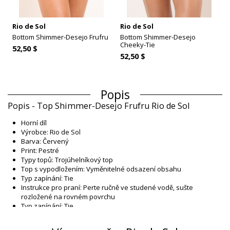
Rio de Sol
Rio de Sol
Bottom Shimmer-Desejo Frufru
Bottom Shimmer-Desejo
Cheeky-Tie
52,50 $
52,50 $
Popis
Popis - Top Shimmer-Desejo Frufru Rio de Sol
Horní díl
Výrobce: Rio de Sol
Barva: Červený
Print: Pestré
Typy topů: Trojúhelníkový top
Top s vypodložením: Vyměnitelné odsazení obsahu
Typ zapínání: Tie
Instrukce pro praní: Perte ručně ve studené vodě, sušte
rozložené na rovném povrchu
Typ zapínání: Tie
Původ: Vyrobeno v Brazílii.
Horní díl Červený Rio de Sol SPRING