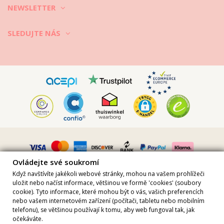
NEWSLETTER
SLEDUJTE NÁS
Ovládejte své soukromí
Když navštívíte jakékoli webové stránky, mohou na vašem prohlížeči
uložit nebo načíst informace, většinou ve formě 'cookies' (soubory
cookie). Tyto informace, které mohou být o vás, vašich preferencích
nebo vašem internetovém zařízení (počítači, tabletu nebo mobilním
Všechny ceny jsou včetně DPH · DIČ FR36509778270 · Všechna práva
telefonu), se většinou používají k tomu, aby web fungoval tak, jak
vyhrazena ©2023 Brazilian Bikini Shop
očekáváte.
Site protected by reCAPTCHA.
Privacy
-
Terms