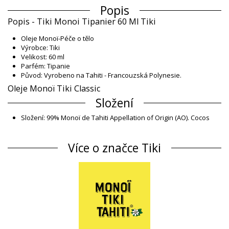
Popis
Popis - Tiki Monoi Tipanier 60 Ml Tiki
Oleje Monoï-Péče o tělo
Výrobce: Tiki
Velikost: 60 ml
Parfém: Tipanie
Původ: Vyrobeno na Tahiti - Francouzská Polynesie.
Oleje Monoï Tiki Classic
Složení
Složení: 99% Monoï de Tahiti Appellation of Origin (AO). Cocos
nucifera (coconut) oil, Gardenia Taitensis Flower Extract,
Parfum (Fragrance), Tocopherol (Vitamin E), Amyl cinnamal,
Více o značce Tiki
Benzyl benzoate, Benzyl salicylate, Cananga odorata
oil/extract, Citronellol, Geran
Informace o produktu
Oddělení: Unisex, Oleje Monoï
Balíček obsahuje: 1 x Oleje Monoï (Jiná příslušenství nejsou
zahrnuta)
HS CODE: 330499
SKU: 1974149350475000134