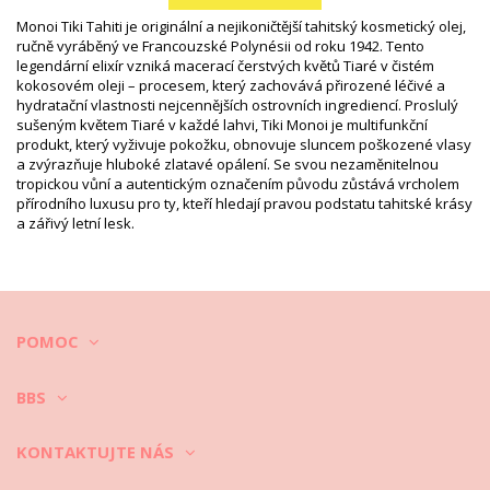
EAN: Velikost unikátní (3504750001326)
Odkaz na dodavatele: 1MT60
Monoi Tiki Tahiti je originální a nejikoničtější tahitský kosmetický olej,
Váha: 60g / 0.13lb / 2.12oz
ručně vyráběný ve Francouzské Polynésii od roku 1942. Tento
Retušované fotky
legendární elixír vzniká macerací čerstvých květů Tiaré v čistém
Instrukce pro mytí a péči
kokosovém oleji – procesem, který zachovává přirozené léčivé a
hydratační vlastnosti nejcennějších ostrovních ingrediencí. Proslulý
Instrukce pro péči: Tiki Tiki Monoi Tipanier 60 Ml
sušeným květem Tiaré v každé lahvi, Tiki Monoi je multifunkční
produkt, který vyživuje pokožku, obnovuje sluncem poškozené vlasy
a zvýrazňuje hluboké zlatavé opálení. Se svou nezaměnitelnou
tropickou vůní a autentickým označením původu zůstává vrcholem
přírodního luxusu pro ty, kteří hledají pravou podstatu tahitské krásy
a zářivý letní lesk.
POMOC
BBS
KONTAKTUJTE NÁS