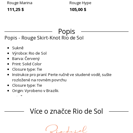
Rouge Marina
Rouge Hype
111,25 $
105,00 $
Popis
Popis - Rouge Skirt-Knot Rio de Sol
Sukně
Výrobce: Rio de Sol
Barva: Červený
Print: Solid Color
Closure type: Tie
Instrukce pro praní: Perte ručně ve studené vodě, sušte
rozložené na rovném povrchu
Closure type: Tie
Origin: Vyrobeno v Brazílii.
Sukně Červený Rio de Sol ICONS
Složení
Více o značce Rio de Sol
Složení: 84% Biodegradable Nylon (AMNI SOUL ECO), 16%
Spandex (LYCRA) - OEKO-TEX - Chlorine Resistant
UV Protection: UPF 50+