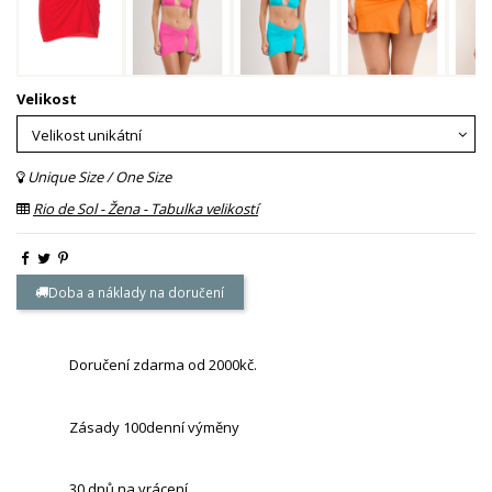
Velikost
Unique Size / One Size
Rio de Sol - Žena - Tabulka velikostí
Doba a náklady na doručení
Doručení zdarma od 2000kč.
Zásady 100denní výměny
30 dnů na vrácení.