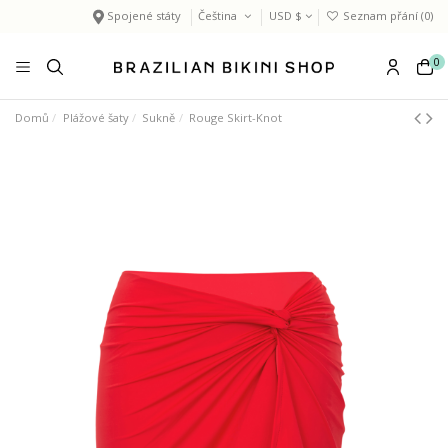
Spojené státy
Čeština
USD $
Seznam přání (
0
)
0
Domů
Plážové šaty
Sukně
Rouge Skirt-Knot