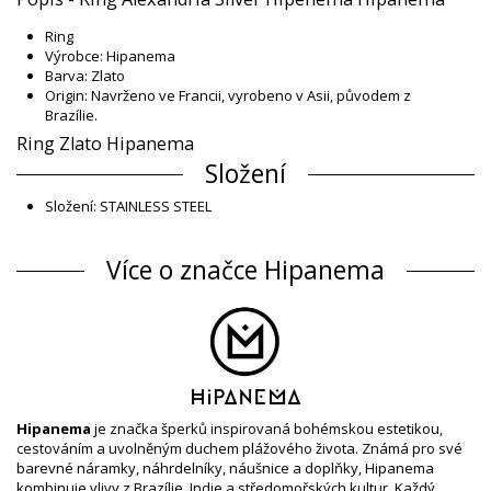
Ring
Výrobce: Hipanema
Barva: Zlato
Origin: Navrženo ve Francii, vyrobeno v Asii, původem z
Brazílie.
Ring Zlato Hipanema
Složení
Složení: STAINLESS STEEL
Informace o produktu
Více o značce Hipanema
Oddělení: Dámské, Ring
Balíček obsahuje: 1 x Ring (Jiná příslušenství nejsou zahrnuta)
HS CODE: 71179000
SKU: 195601104
EAN: 54 (3701580124038), 56 (3701580125554)
Odkaz na dodavatele: H2456ALEXAR
Váha: 35g / 0.08lb / 1.23oz
Retušované fotky
Hipanema
je značka šperků inspirovaná bohémskou estetikou,
Instrukce pro mytí a péči
cestováním a uvolněným duchem plážového života. Známá pro své
Instrukce pro péči: Hipanema Ring Alexandria Silver
barevné náramky, náhrdelníky, náušnice a doplňky, Hipanema
Hipenema
kombinuje vlivy z Brazílie, Indie a středomořských kultur. Každý