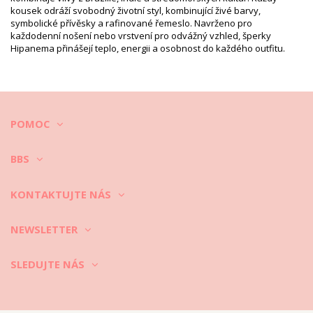
kousek odráží svobodný životní styl, kombinující živé barvy,
Sundávejte si je před plaváním a nasaďte při speciální události.
symbolické přívěsky a rafinované řemeslo. Navrženo pro
každodenní nošení nebo vrstvení pro odvážný vzhled, šperky
Po nošení šperků je očistěte vlhkou, čistou a jemnou látkou.
Hipanema přinášejí teplo, energii a osobnost do každého outfitu.
Uchovávejte ve speciální skříni s oddělenými šuplíky, nejlépe s
textilní podšívkou.
POMOC
BBS
KONTAKTUJTE NÁS
NEWSLETTER
SLEDUJTE NÁS