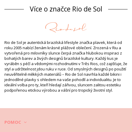
Spodní díl Pestrobarevné Rio de Sol
Více o značce Rio de Sol
Složení
Složení: 86% Polyamide, 14% Elastane (LYCRA XTRA LIFE) Oeko-
Tex Standard
Podšívka: 86% Polyamide, 14% Elastane (LYCRA XTRA LIFE) Oeko
Informace o produktu
Rio de Sol je autentická brazilská lifestyle značka plavek, která od
Oddělení: Dámské, Spodní díl
roku 2005 nabízí ženám krásné plážové oblečení. Zrozená v Riu a
Balíček obsahuje: 1 x Spodní díl (Jiná příslušenství nejsou
vytvořená pro milovníky slunce čerpá značka hlubokou inspiraci z
zahrnuta)
bohatých barev a živých designů brazilské kultury. Každý kus je
HS CODE: 6112.41.0010
vyráběn s péčí a vědomými rozhodnutími v Três Rios, což zajišťuje, že
SKU: 1981110297
styl a udržitelnost jdou ruku v ruce. Od smyslných designů po použití
EAN: XS (7899810157010), S (7899810157027), M (7899810157034),
neuvěřitelně měkkých materiálů – Rio de Sol navrhla každé bikini i
L (7899810157041), XL (7899810157058)
jednodílné plavky s ohledem na vaše pohodlí a individualitu. Je to
Váha: 45g / 0.1lb / 1.59oz
ideální volba pro ty, kteří hledají zářivou, sluncem zalitou estetiku
Potisk není přesný a může se lišit dle střihu
podpořenou etickou výrobou a vášní pro tropický životní styl.
Retušované fotky
Instrukce pro mytí a péči
Instrukce pro péči: Rio de Sol Bottom Flower
Geometric Transp Comfort
Chcete si užít váš nový set bikin na několik sezón? Pokud ano, musíte
POMOC
se naučit jak se o ně dobře starat. Dobrá kvalita látky je velice