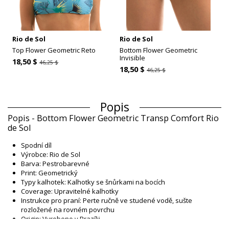
Rio de Sol
Rio de Sol
Top Flower Geometric Reto
Bottom Flower Geometric
Invisible
18,50 $
46,25 $
18,50 $
46,25 $
Popis
Popis - Bottom Flower Geometric Transp Comfort Rio
de Sol
Spodní díl
Výrobce: Rio de Sol
Barva: Pestrobarevné
Print: Geometrický
Typy kalhotek: Kalhotky se šnůrkami na bocích
Coverage: Upravitelné kalhotky
Instrukce pro praní: Perte ručně ve studené vodě, sušte
rozložené na rovném povrchu
Origin: Vyrobeno v Brazílii.