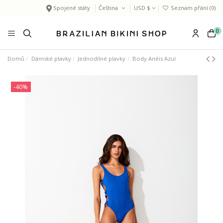
Spojené státy
Čeština
USD $
Seznam přání (
0
)
0
Domů
Dámské plavky
Jednodílné plavky
Body Anéis Azul
-40%