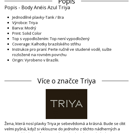
Popis
Popis - Body Anéis Azul Triya
Jednodílné plavky-Tank / Bra
Výrobce: Triya
Barva: Modrý
Print: Solid Color
Top s vypodložením: Top není vypodložený
Coverage: Kalhotky brazilského střihu
Instrukce pro praní: Perte ručně ve studené vodě, sušte
rozložené na rovném povrchu
Origin: Vyrobeno v Brazílii.
Jednodílné plavky Modrý Triya Winter /
Složení
Více o značce Triya
Složení: 84% Polyamide, 16% Elastane
Podšívka: 88% Polyamide, 12% Elastane
Informace o produktu
Oddělení: Dámské, Jednodílné plavky
Balíček obsahuje: 1 x Jednodílné plavky (Jiná příslušenství
nejsou zahrnuta)
HS CODE: 6112.41.0010
Žena, která nosí plavky Triya je sebevědomá a krásná. Bude se cítit
SKU: 1981114231
velmi pyšná, když si vklouzne do jednoho z těchto nádherných a