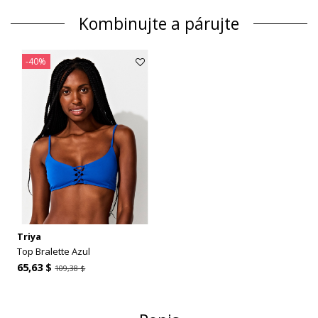
Kombinujte a párujte
-40%
Triya
Top Bralette Azul
65,63 $
109,38 $