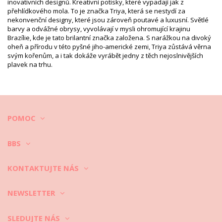
EAN: XS (7899970007392), S (7899970007408), M (7899970007415),
inovativních designů. Kreativní potisky, které vypadají jak z
L (7899970007422), XL (7899970007439)
přehlídkového mola. To je značka Triya, která se nestydí za
Odkaz na potisk: TRIYA HIV2021 AZUL
nekonvenční designy, které jsou zároveň poutavé a luxusní. Světlé
Odkaz na dodavatele: I21M26LA
barvy a odvážné obrysy, vyvolávají v mysli ohromující krajinu
Váha: 115g / 0.25lb / 4.06oz
Brazílie, kde je tato brilantní značka založena. S narážkou na divoký
Retušované fotky
oheň a přírodu v této pyšné jiho-americké zemi, Triya zůstává věrna
svým kořenům, a i tak dokáže vyrábět jedny z těch nejoslnivějších
Instrukce pro mytí a péči
plavek na trhu.
Instrukce pro péči: Triya Body Anéis Azul
Chcete si užít váš nový set bikin na několik sezón? Pokud ano, musíte
se naučit jak se o ně dobře starat. Dobrá kvalita látky je velice
důležitá, když si chcete užít váš set bikin na déle než jedno léto. Jenže
co dělat, když chcete, aby vydržely několik let?
POMOC
BBS
Ze všeho nejdříve: vyhněte se drsným povrchům. Pokud si chcete
sednout nebo lehnout – vždy použijte ručník. Přímý kontakt s
povrchem jako je beton, kameny (např. okraje v plaveckém bazénu)
KONTAKTUJTE NÁS
nebo dřevo (třísky!) mohou lehce poškodit jemnou látku vašich
plavek.
NEWSLETTER
Jak je mýt? Po každém použití opláchněte bikiny v čisté ale ne slané
vodě. Doporučujeme vždy ruční mytí. Nikdy nepoužívejte silné
saponáty jako odstraňovače skvrn. Používejte produkty pro jemnou
SLEDUJTE NÁS