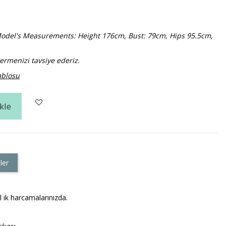
. Model's Measurements: Height 176cm, Bust: 79cm, Hips 95.5cm,
ermenizi tavsiye ederiz.
ablosu
kle
ler
 ık harcamalarınızda.