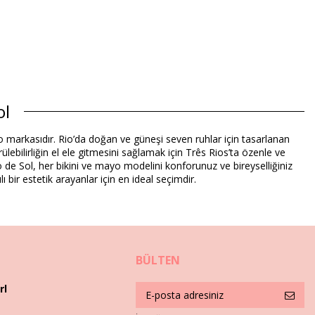
ol
o markasıdır. Rio’da doğan ve güneşi seven ruhlar için tasarlanan
ülebilirliğin el ele gitmesini sağlamak için Três Rios’ta özenle ve
o de Sol, her bikini ve mayo modelini konforunuz ve bireyselliğiniz
 bir estetik arayanlar için en ideal seçimdir.
BÜLTEN
rl