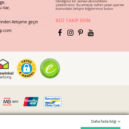
İstediğiniz bir zaman abonelikten
ge,
çıkabilirsiniz. Bu amaçla, lütfen yasal uyarılar
u-Var,
kısmındaki iletişim bilgilerimizi bulun.
BIZI TAKIP EDIN
birden fazla yaz boyunca tadını çıkarmak istiyorsanız kaliteli kumaş
nden iletişime geçin
hop.com
enarları) veya ahşap (kıymıklar!) gibi yüzeylerle doğrudan temas,
bi güçlü deterjanlar kullanmayın. Hassas kumaş ürünleri kullanın,
ve desenler renk değiştirebilir. Ve bikininiz taş, inci veya
zden yardım istemek daha iyidir.
üzerine düz bir şekilde koyun ve gölgede kurumasını bekleyin. Güneş
Daha fazla bilgi