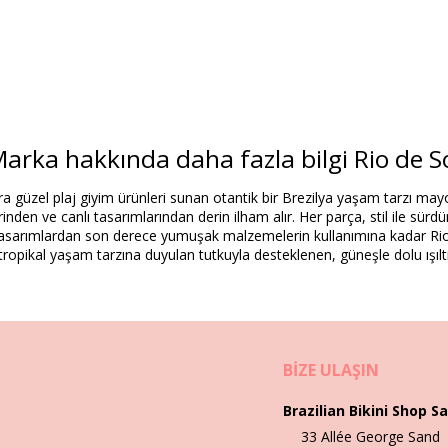
arka hakkında daha fazla bilgi Rio de S
Alaşım
ra güzel plaj giyim ürünleri sunan otantik bir Brezilya yaşam tarzı may
den ve canlı tasarımlarından derin ilham alır. Her parça, stil ile sürdür
ex (LYCRA) - OEKO-TEX - Chlorine Resistant
rıcı tasarımlardan son derece yumuşak malzemelerin kullanımına kadar Ri
ropikal yaşam tarzına duyulan tutkuyla desteklenen, güneşle dolu ışıltılı
Ürün bilgisi
BIZE ULAŞIN
4340), L (7899810434333), XL (7899810434326)
Brazilian Bikini Shop Sa
33 Allée George Sand