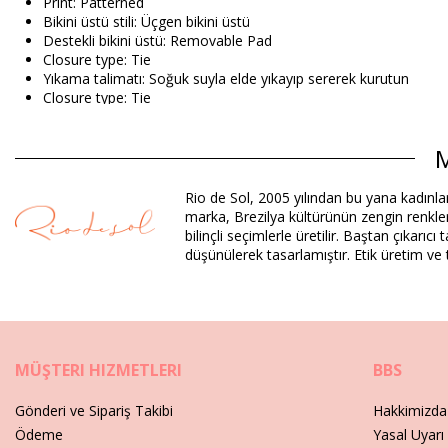
Print: Patterned
Bikini üstü stili: Üçgen bikini üstü
Destekli bikini üstü: Removable Pad
Closure type: Tie
Yıkama talimatı: Soğuk suyla elde yıkayıp sererek kurutun
Closure type: Tie
Origin: Menşei: Brezilya
Bikini Üstü Turuncu Rio de Sol SPRING
M
Rio de Sol, 2005 yılından bu yana kadınla
Alaşım: 94,2% Polyamide, 5,8% Elastane
marka, Brezilya kültürünün zengin renklerin
Astar: 84% Biodegradable Nylon (AMNI SOUL ECO), 16% Spand
bilinçli seçimlerle üretilir. Baştan çıka
UV Protection: UPF 50+
düşünülerek tasarlamıştır. Etik üretim ve t
Departman: Kadin, Bikini Üstü
Paket içeriği: 1 x Bikini Üstü (Diğer aksesuarlar dahil değildir)
HS CODE: 6112.41.0010
SKU: 1981126573
MÜŞTERI HIZMETLERI
BBS
EAN: XS (7899810434227), S (7899810434357), M (789981043
Ağırlık: 55g / 0.12lb / 1.94oz
Gönderi ve Sipariş Takibi
Hakkimizda
Baskı tam değildir ve kesime göre değişebilir
Ödeme
Yasal Uyarı
Rötuşlanmış fotoğraflar