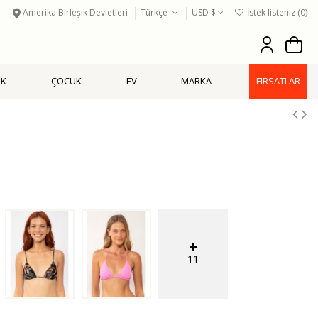
Amerika Birleşik Devletleri
Türkçe
USD $
İstek listeniz (
0
)
EK
ÇOCUK
EV
MARKA
FIRSATLAR
11